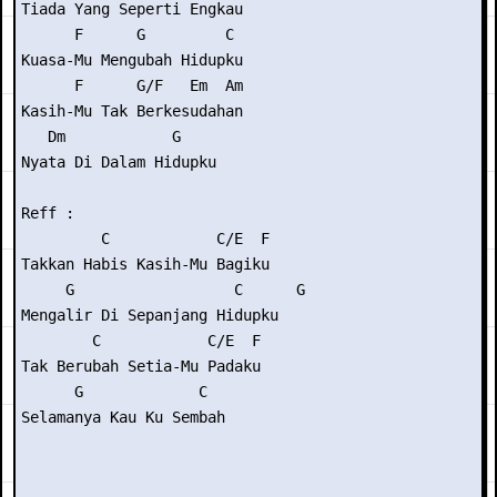
Tiada Yang Seperti Engkau

      F      G         C

Kuasa-Mu Mengubah Hidupku

      F      G/F   Em  Am

Kasih-Mu Tak Berkesudahan

   Dm            G

Nyata Di Dalam Hidupku

Reff :

         C            C/E  F

Takkan Habis Kasih-Mu Bagiku

     G                  C      G

Mengalir Di Sepanjang Hidupku

        C            C/E  F

Tak Berubah Setia-Mu Padaku

      G             C

Selamanya Kau Ku Sembah
