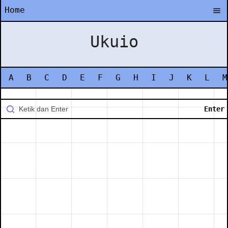
Home
Ukuio
A
B
C
D
E
F
G
H
I
J
K
L
M