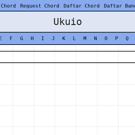
 Chord
Request Chord
Daftar Chord
Daftar Ban
Ukuio
E
F
G
H
I
J
K
L
M
N
O
P
Q