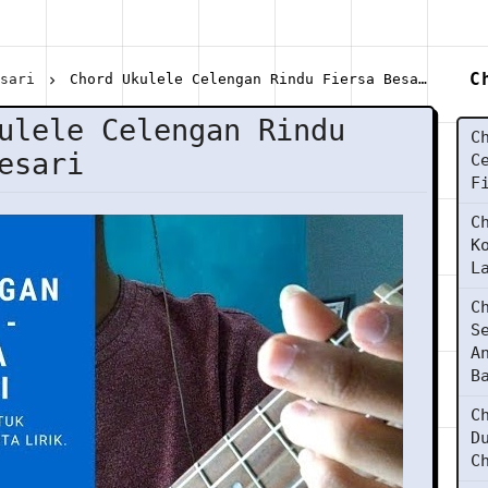
C
esari
Chord Ukulele Celengan Rindu Fiersa Besari
ulele Celengan Rindu
C
esari
C
F
C
K
L
C
S
A
B
C
D
C