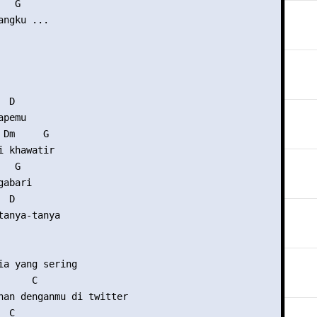
  G

ngku ...

 D

pemu

Dm     G

 khawatir

  G

abari

 D

tanya-tanya

ia yang sering

     C

nan denganmu di twitter

 C
