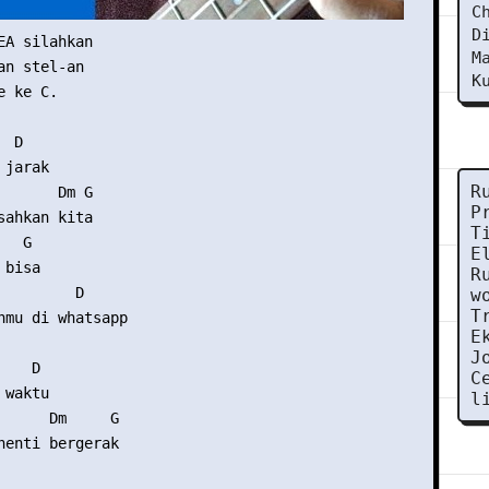
C
D
EA silahkan

M
n stel-an

K
 ke C.

 D

jarak

R
       Dm G

P
sahkan kita

T
  G

E
bisa

R
        D

w
T
nmu di whatsapp

E
J
   D

C
waktu

l
      Dm     G

henti bergerak
