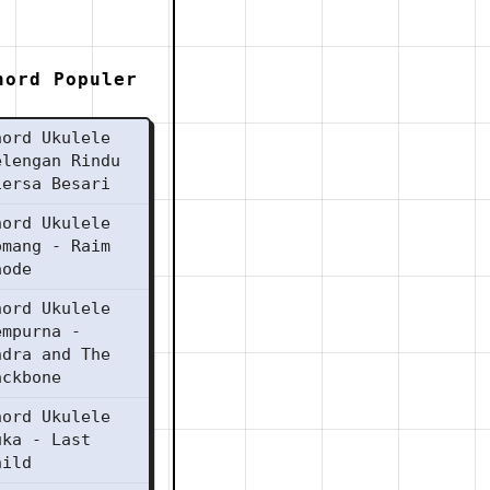
hord Populer
hord Ukulele
elengan Rindu
iersa Besari
hord Ukulele
omang - Raim
aode
hord Ukulele
empurna -
ndra and The
ackbone
hord Ukulele
uka - Last
hild