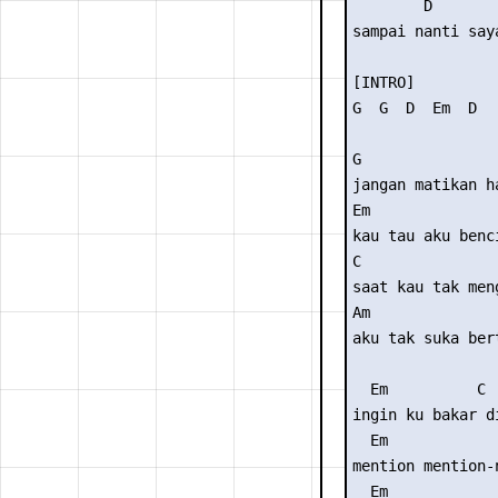
        D        
sampai nanti saya
[INTRO]

G  G  D  Em  D 

G                
jangan matikan ha
Em               
kau tau aku benci
C                
saat kau tak meng
Am               
aku tak suka ber
  Em          C

ingin ku bakar d
  Em             
mention mention-
  Em             