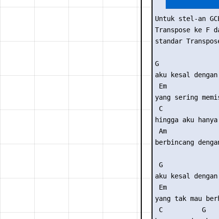
Untuk stel-an GC
Transpose ke F da
standar Transpose
G                
aku kesal dengan 
 Em             
yang sering memi
 C               
hingga aku hanya 
 Am              
berbincang denga
 G               
aku kesal dengan 
 Em             
yang tak mau ber
 C          G
