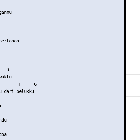
anmu

erlahan

  D

aktu

        F     G

u dari pelukku



du

oa
