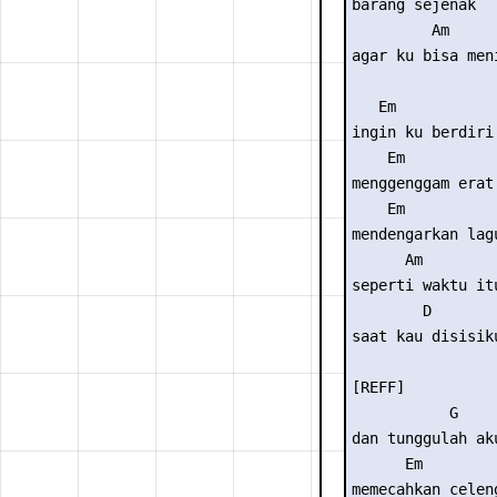
barang sejenak

         Am      
agar ku bisa men
   Em            
ingin ku berdiri
    Em           
menggenggam erat
    Em           
mendengarkan lag
      Am

seperti waktu itu
        D

saat kau disisiku
[REFF]

           G     
dan tunggulah aku
      Em        
memecahkan celen