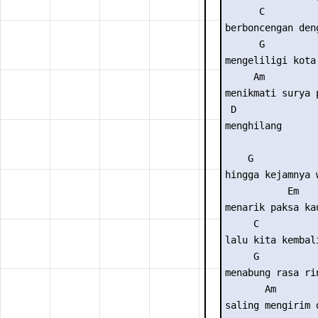
      C

berboncengan deng
      G

mengeliligi kota

     Am

menikmati surya p
 D

menghilang

    G            
hingga kejamnya w
           Em   
menarik paksa ka
     C

lalu kita kembali
     G

menabung rasa rin
       Am

saling mengirim d