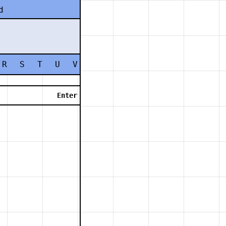
d
R
S
T
U
V
W
X
Y
Z