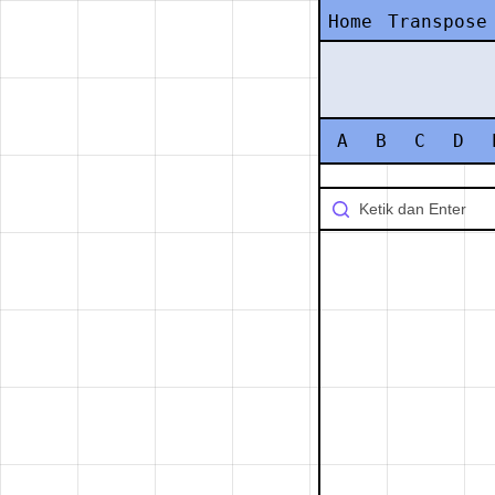
Home
Transpose
A
B
C
D