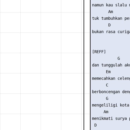
namun kau slalu 
       Am

tuk tumbuhkan per
       D

bukan rasa curiga
[REFF]

           G     
dan tunggulah aku
      Em        
memecahkan celen
      C

berboncengan deng
      G

mengeliligi kota

     Am

menikmati surya p
 D
