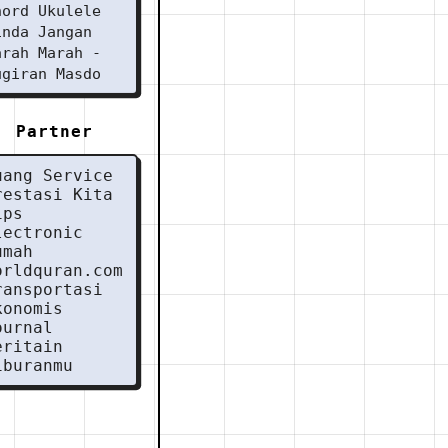
hord Ukulele
inda Jangan
arah Marah -
ugiran Masdo
Partner
uang Service
restasi Kita
ips
lectronic
umah
orldquran.com
ransportasi
konomis
ournal
eritain
iburanmu