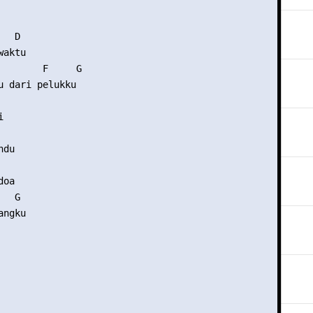
  D

aktu

        F     G

u dari pelukku



du

oa

  G

ngku
