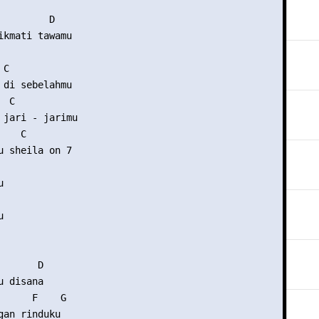
        D

ikmati tawamu

C

 di sebelahmu

 C

 jari - jarimu

   C

u sheila on 7





      D

 disana

      F    G

gan rinduku
