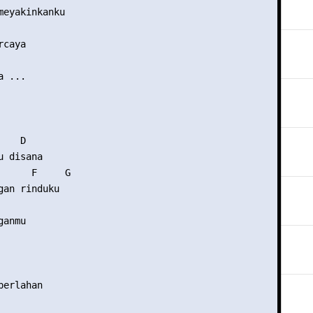
meyakinkanku

caya

 ...

   D

 disana

      F     G

gan rinduku

anmu

erlahan
