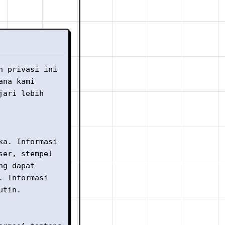
n privasi ini
ana kami
jari lebih
ka. Informasi
ser, stempel
ng dapat
. Informasi
utin.