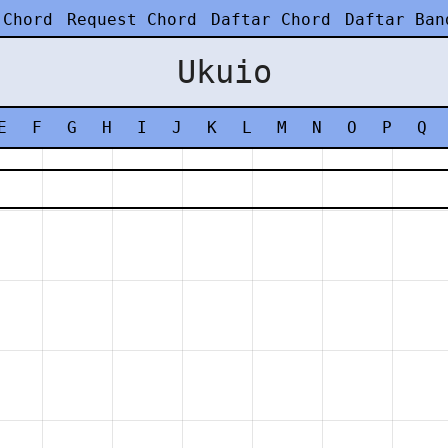
 Chord
Request Chord
Daftar Chord
Daftar Ban
Ukuio
E
F
G
H
I
J
K
L
M
N
O
P
Q