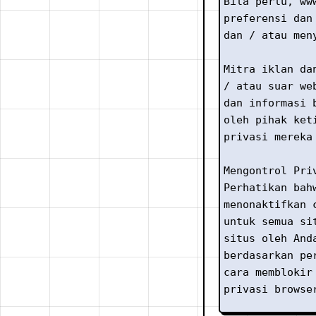
Bila perlu, ww
preferensi dan
dan / atau men
Mitra iklan da
/ atau suar we
dan informasi 
oleh pihak ket
privasi mereka
Mengontrol Pri
Perhatikan bah
menonaktifkan 
untuk semua si
situs oleh And
berdasarkan pe
cara memblokir
privasi browse