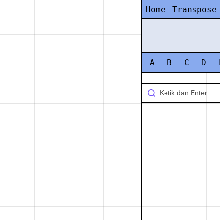
Home
Transpose
A
B
C
D