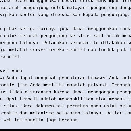
w.ukuio.com menggunakan cookie untuk menyimpan inf
 sejarah pengunjung untuk melayani pengunjung deng
yajikan konten yang disesuaikan kepada pengunjung.
n pihak ketiga lainnya juga dapat menggunakan cook
b untuk melacak pengunjung ke situs kami untuk men
berguna lainnya. Pelacakan semacam itu dilakukan s
iga melalui server mereka sendiri dan tunduk pada 
 sendiri.
vasi Anda
wa Anda dapat mengubah pengaturan browser Anda unt
cookie jika Anda memiliki masalah privasi. Menonak
tus tidak disarankan karena dapat mengganggu pengg
a. Opsi terbaik adalah menonaktifkan atau mengakti
r-situs. Baca dokumentasi peramban Anda untuk petu
 cookie dan mekanisme pelacakan lainnya. Daftar ta
r web ini mungkin juga berguna.