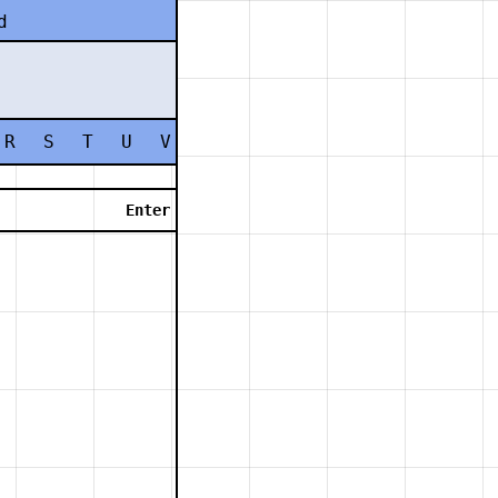
d
R
S
T
U
V
W
X
Y
Z