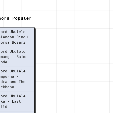
hord Populer
hord Ukulele
elengan Rindu
iersa Besari
hord Ukulele
omang - Raim
aode
hord Ukulele
empurna -
ndra and The
ackbone
hord Ukulele
uka - Last
hild