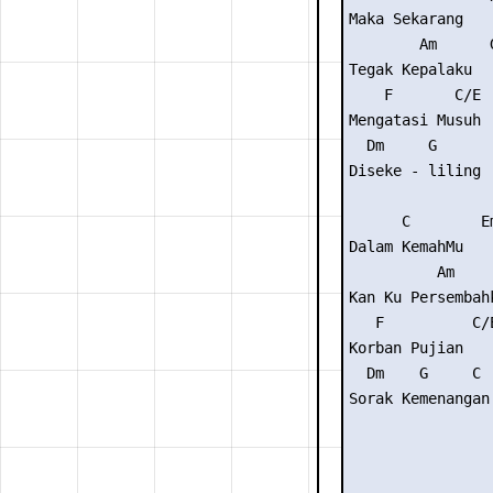
Maka Sekarang

        Am      G
Tegak Kepalaku

    F       C/E

Mengatasi Musuh

  Dm     G

Diseke - liling

      C        Em
Dalam KemahMu

          Am     
Kan Ku Persembahk
   F          C/E
Korban Pujian

  Dm    G     C

Sorak Kemenangan
