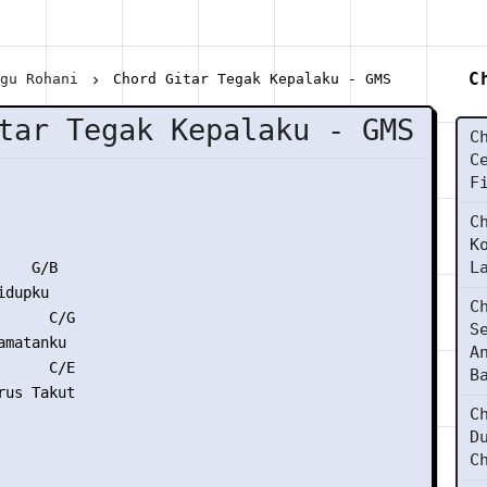
C
agu Rohani
Chord Gitar Tegak Kepalaku - GMS
tar Tegak Kepalaku - GMS
C
C
F
C
K
L
   G/B

dupku

C
     C/G

S
matanku

A
     C/E

B
us Takut

C
D
C