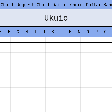
 Chord
Request Chord
Daftar Chord
Daftar Ban
Ukuio
E
F
G
H
I
J
K
L
M
N
O
P
Q