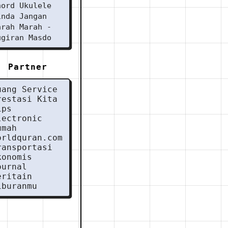
hord Ukulele
inda Jangan
arah Marah -
ugiran Masdo
Partner
uang Service
restasi Kita
ips
lectronic
umah
orldquran.com
ransportasi
konomis
ournal
eritain
iburanmu