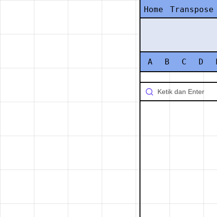
Home
Transpose
A
B
C
D