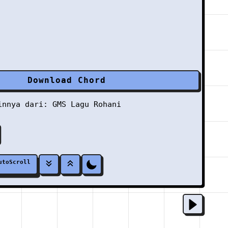
Download Chord
ainnya dari:
GMS
Lagu Rohani
utoScroll