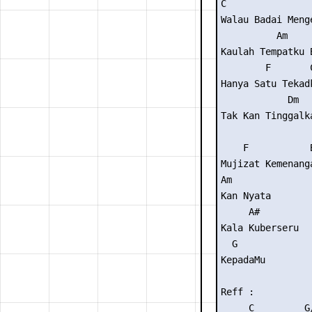
C                
Walau Badai Menge
          Am     
Kaulah Tempatku B
        F       C
Hanya Satu Tekadk
            Dm   
Tak Kan Tinggalka
    F           B
Mujizat Kemenanga
Am

Kan Nyata

     A#

Kala Kuberseru

  G

KepadaMu

Reff :

     C         G/