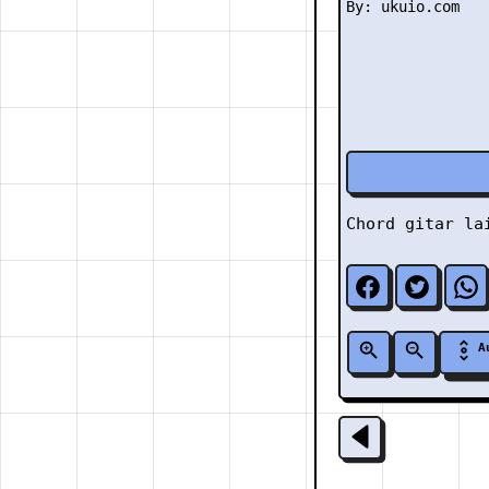
Chord gitar l
A