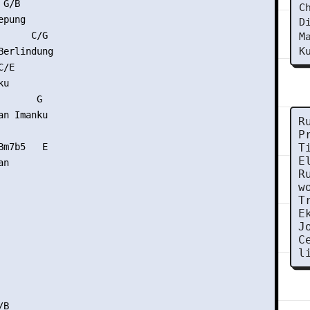
G/B

C
pung

D
     C/G

M
K
erlindung

/E

u

      G

n Imanku

R
P
m7b5   E

T
E
n

R
w
T
E
J
C
l
B
