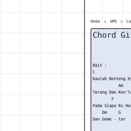
Home
GMS
L
Chord Gi
Bait :

C                
Kaulah Benteng Hi
           Am    
Terang Dan Kes'la
        F        
Pada Siapa Ku Har
    Dm     G

Dan Geme - tar
