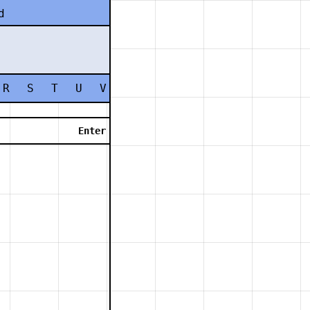
d
R
S
T
U
V
W
X
Y
Z