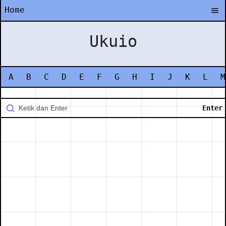
Home
Ukuio
A
B
C
D
E
F
G
H
I
J
K
L
M