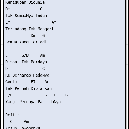
Kehidupan Didunia

Dm             G

Tak SemuaNya Indah

Em                  Am

Terkadang Tak Mengerti

F          Dm   G

Semua Yang Terjadi

C      G/B     Am

Disaat Tak Berdaya

Dm              G

Ku Berharap PadaNya

G#dim      E7    Am

Tak Pernah Dibiarkan

C/E          F   G   C    G

Yang  Percaya Pa - daNya

Reff :

  C     Am

Yesus Jawabanku
