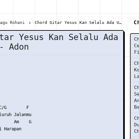
C
Lagu Rohani
Chord Gitar Yesus Kan Selalu Ada Untukmu - Adon
tar Yesus Kan Selalu Ada
C
- Adon
C
F
C
K
L
C
S
A
B
C/G        F

luruh Jalanmu

C
      Am    G

D
 Harapan

C