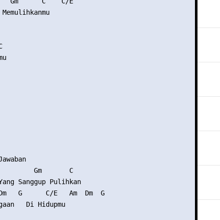
   Gm      C    C/E

 Memulihkanmu



u

awaban

         Gm       C

Yang Sanggup Pulihkan

Dm   G      C/E   Am  Dm  G

gaan   Di Hidupmu
