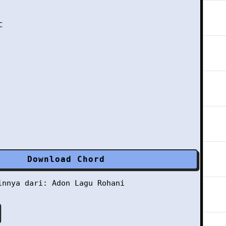


Download Chord
ainnya dari:
Adon
Lagu Rohani