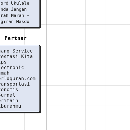
hord Ukulele
inda Jangan
arah Marah -
ugiran Masdo
Partner
uang Service
restasi Kita
ips
lectronic
umah
orldquran.com
ransportasi
konomis
ournal
eritain
iburanmu