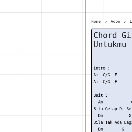
Home
Adon
Chord Gi
Untukmu 
Intro :

Am  C/G  F

Am  C/G  F

Bait :

  Am            
Bila Gelap Di Se
  Dm           G
Bila Tak Ada Lagi
  Dm        G
