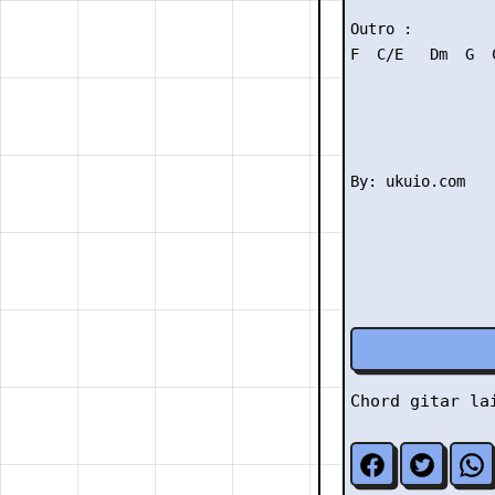
Outro :

F  C/E   Dm  G  C
Chord gitar l