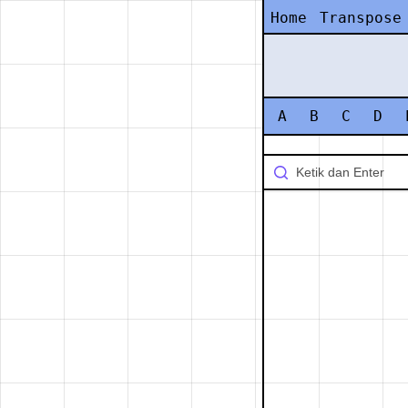
Home
Transpose
A
B
C
D