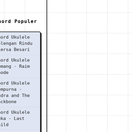
hord Populer
hord Ukulele
elengan Rindu
iersa Besari
hord Ukulele
omang - Raim
aode
hord Ukulele
empurna -
ndra and The
ackbone
hord Ukulele
uka - Last
hild