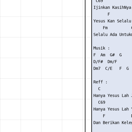
 C69            
Ijinkan KasihNya
      F

Yesus Kan Selalu

    Fm          C
Selalu Ada Untukm
Musik :

F  Am  G#  G

D/F#  Dm/F

Dm7  C/E   F  G

Reff :

  C

Hanya Yesus Lah J
  C69           
Hanya Yesus Lah 
    F           
Dan Berikan Kele