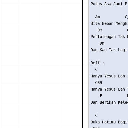
Putus Asa Jadi Pi
  Am           C
Bila Beban Mengh
   Dm           
Pertolongan Tak 
    Dm           
Dan Kau Tak Lagi
Reff :

  C

Hanya Yesus Lah J
  C69           
Hanya Yesus Lah 
    F           
Dan Berikan Kele
  C

Buka Hatimu Bagi 