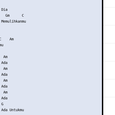
Dia

   Gm      C

 Memulihkanmu

    Am

u

 Am

Ada

 Am

Ada

 Am

Ada

 Am

Ada

G

 Ada Untukmu
