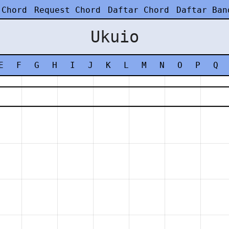
 Chord
Request Chord
Daftar Chord
Daftar Ban
Ukuio
E
F
G
H
I
J
K
L
M
N
O
P
Q