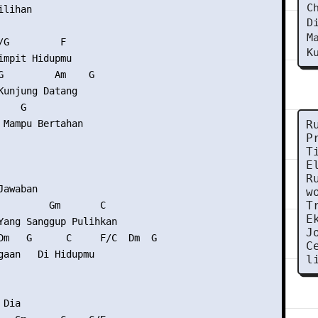
C
lihan

D
M
/G         F

K
impit Hidupmu

G         Am    G

Kunjung Datang

   G

 Mampu Bertahan

R
P
T
E
R
awaban

w
T
         Gm       C

E
Yang Sanggup Pulihkan

J
Dm   G      C     F/C  Dm  G

C
gaan   Di Hidupmu

l
Dia
