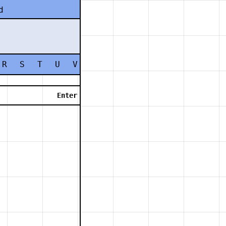
d
R
S
T
U
V
W
X
Y
Z