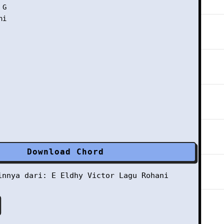
G

i

Download Chord
ainnya dari:
E
Eldhy Victor
Lagu Rohani