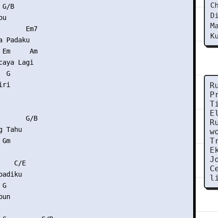
C
G/B

D
u

M
      Em7

K
 Padaku

Em     Am

aya Lagi

 G

ri

R
P
T
E
      G/B

R
 Tahu

w
T
Gm

E
J
   C/E

C
adiku

l
G

un
