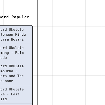
hord Populer
hord Ukulele
elengan Rindu
iersa Besari
hord Ukulele
omang - Raim
aode
hord Ukulele
empurna -
ndra and The
ackbone
hord Ukulele
uka - Last
hild