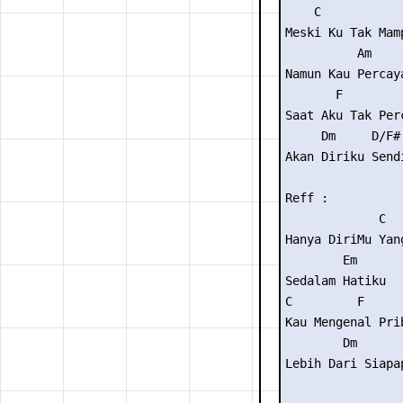
    C            
Meski Ku Tak Mamp
          Am     
Namun Kau Percaya
       F         
Saat Aku Tak Perc
     Dm     D/F# 
Akan Diriku Sendi
Reff :

             C   
Hanya DiriMu Yang
        Em       
Sedalam Hatiku

C         F      
Kau Mengenal Prib
        Dm       
Lebih Dari Siapap