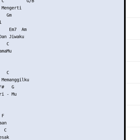
 C         G/B

Mengerti

  Gm



    Em7  Am

an Jiwaku

  C

maMu

  C

 Memanggilku

#   G

i - Mu

F

an

 C

sak
