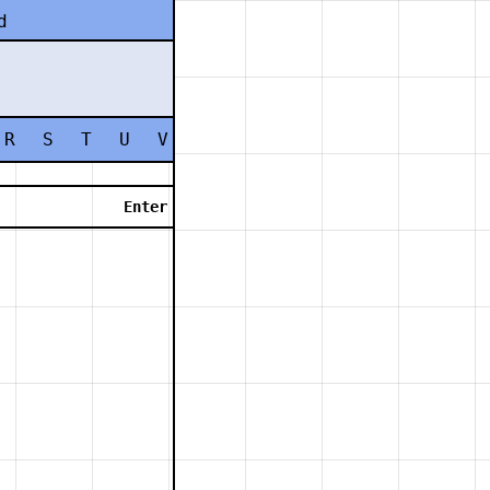
d
R
S
T
U
V
W
X
Y
Z