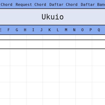
 Chord
Request Chord
Daftar Chord
Daftar Ban
Ukuio
E
F
G
H
I
J
K
L
M
N
O
P
Q