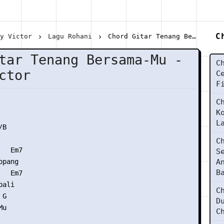
C
hy Victor
Lagu Rohani
Chord Gitar Tenang Bersama-Mu - Eldhy Victor
tar Tenang Bersama-Mu -
C
ctor
C
F
C
K
L
B

C
  Em7

S
pang

A
B
  Em7

ali

C
G

D
u

C