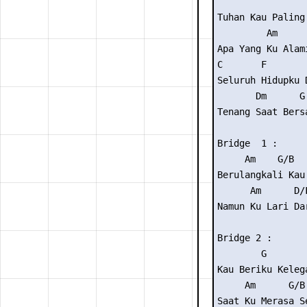
                
Tuhan Kau Paling 
         Am      
Apa Yang Ku Alami
C       F       
Seluruh Hidupku D
       Dm      G 
Tenang Saat Bersa
Bridge  1 :

     Am    G/B   
Berulangkali Kau
      Am      D/F
Namun Ku Lari Dar
Bridge 2 :

        G        
Kau Beriku Kelega
     Am      G/B 
Saat Ku Merasa Se