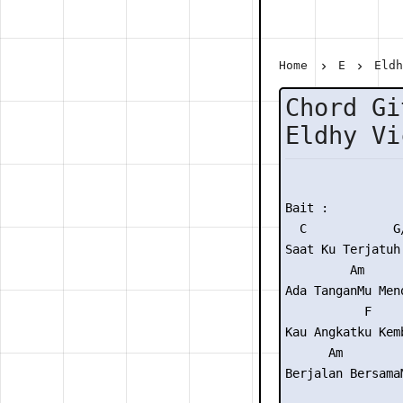
Home
E
Eld
Chord Gi
Eldhy Vi
Bait :

  C            G/
Saat Ku Terjatuh

         Am      
Ada TanganMu Meno
           F     
Kau Angkatku Kemb
      Am         
Berjalan BersamaM