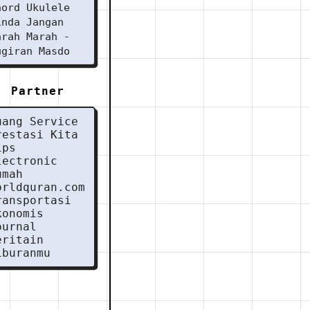
hord Ukulele
inda Jangan
arah Marah -
ugiran Masdo
Partner
uang Service
restasi Kita
ips
lectronic
umah
orldquran.com
ransportasi
konomis
ournal
eritain
iburanmu