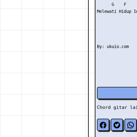
      G    F     
Melewati Hidup In
Chord gitar l