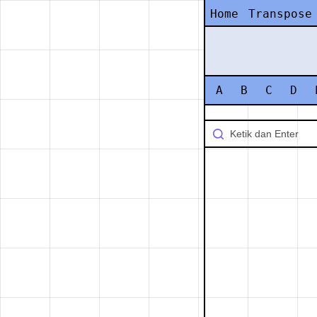
Home
Transpose
A
B
C
D