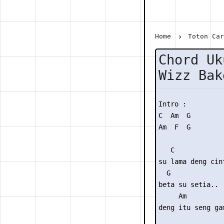
Home
Toton Ca
Chord Uk
Wizz Bak
Intro :

C  Am  G 

Am  F  G 

   C

su lama deng cint
  G

beta su setia..

     Am         
deng itu seng ga