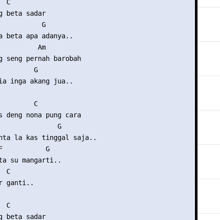
 C

g beta sadar

           G

a beta apa adanya..

          Am

g seng pernah barobah

        G

ia inga akang jua..

        C

s deng nona pung cara

               G

nta la kas tinggal saja..

F           G

ta su mangarti..

 C 

 ganti..

 C

g beta sadar
