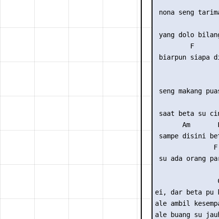
                
 nona seng tarim
                
 yang dolo bilan
         F       
 biarpun siapa d
                 
 seng makang pua
                
 saat beta su ci
       Am       
 sampe disini be
               F 
 su ada orang par
                C
ei, dar beta pu k
ale ambil kesempa
ale buang su jauh