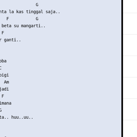
               G

nta la kas tinggal saja..

   F           G

 beta su mangarti..

F 

 ganti..

ba



igi

 Am

adi

F

mana



ta.. huu..uu..
