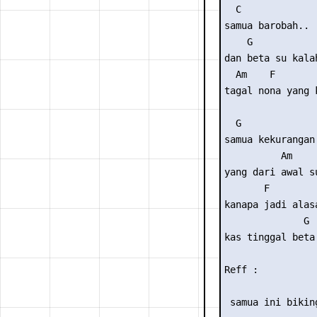
  C

samua barobah..

    G

dan beta su kalah
  Am    F        
tagal nona yang 
  G

samua kekurangan

          Am

yang dari awal su
       F

kanapa jadi alasa
              G

kas tinggal beta
Reff :

                 
 samua ini bikin