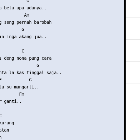
           G

a beta apa adanya..

          Am

g seng pernah barobah

        G

ia inga akang jua..

        C

s deng nona pung cara

               G

nta la kas tinggal saja..

F           G

ta su mangarti..

       Fm

 ganti..



urang

tan


