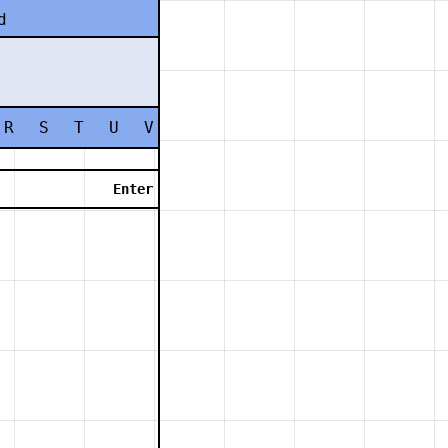
d
R
S
T
U
V
W
X
Y
Z