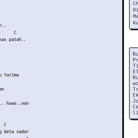
C
D
M
K
..

     C

kas patah..

R
P
T
E
 tarima

R
w
T
n

E
J
.. huwo..ooo

C
l
 C

g beta sadar
