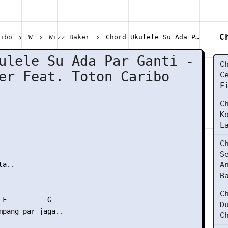
C
ribo
W
Wizz Baker
Chord Ukulele Su Ada Par Ganti - Wizz Baker Feat. Toton Caribo
ulele Su Ada Par Ganti -
C
er Feat. Toton Caribo
C
F
C
K
L
C
S
a..

A
B
C
 F          G

D
mpang par jaga..

C