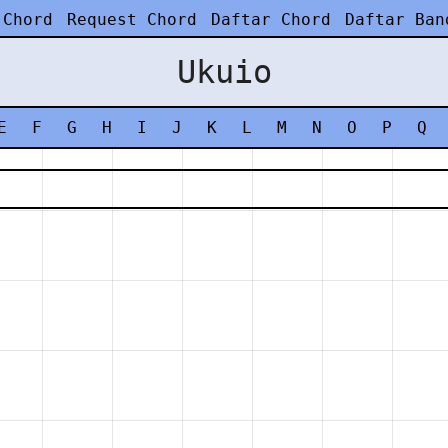
 Chord
Request Chord
Daftar Chord
Daftar Ban
Ukuio
E
F
G
H
I
J
K
L
M
N
O
P
Q