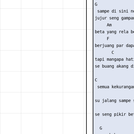
G

 sampe di sini no
jujur seng gampan
     Am

beta yang rela be
     F

berjuang par dapa
       C

tapi mangapa hat
se buang akang di
C               
 semua kekuranga
                
su jalang sampe 
                
se seng pikir be
  G
