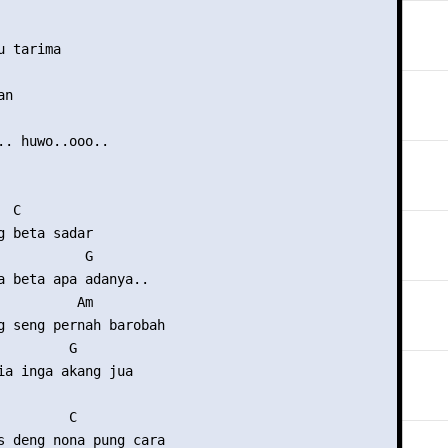
 tarima

n

.. huwo..ooo..

 C

g beta sadar

           G

a beta apa adanya..

          Am

g seng pernah barobah

        G

ia inga akang jua

        C

s deng nona pung cara
