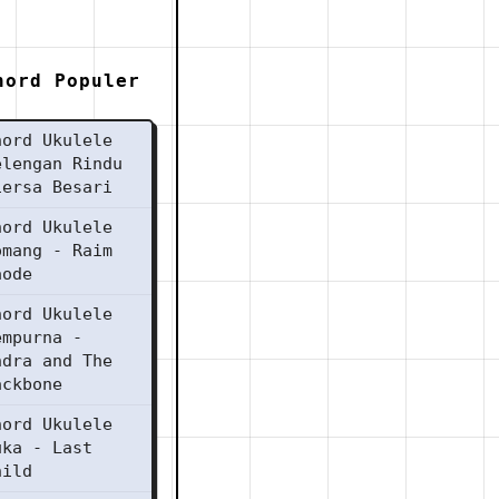
hord Populer
hord Ukulele
elengan Rindu
iersa Besari
hord Ukulele
omang - Raim
aode
hord Ukulele
empurna -
ndra and The
ackbone
hord Ukulele
uka - Last
hild