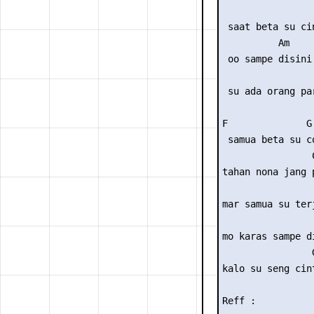
                
 saat beta su ci
          Am    
 oo sampe disini
                 
 su ada orang par
F              G

 samua beta su co
                C
tahan nona jang p
                 
mar samua su terj
                 
mo karas sampe di
                G
kalo su seng cin
Reff :
