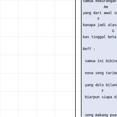
samua kekurangan

          Am

yang dari awal su
       F

kanapa jadi alasa
              G

kas tinggal beta
Reff :

                 
 samua ini bikin
                
 nona seng tarim
                
 yang dolo bilan
         F       
 biarpun siapa d
                 
 seng makang pua