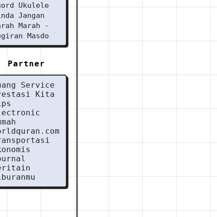
hord Ukulele
inda Jangan
arah Marah -
ugiran Masdo
Partner
uang Service
restasi Kita
ips
lectronic
umah
orldquran.com
ransportasi
konomis
ournal
eritain
iburanmu