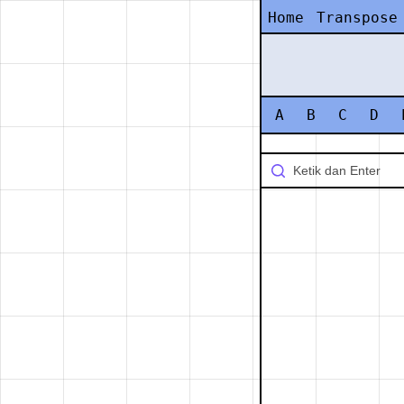
Home
Transpose
A
B
C
D