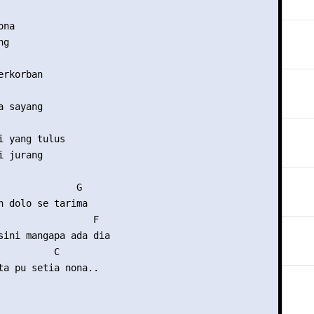
na

g

rkorban

 sayang

i yang tulus

 jurang

              G

n dolo se tarima

                 F

sini mangapa ada dia

          C

ta pu setia nona..
