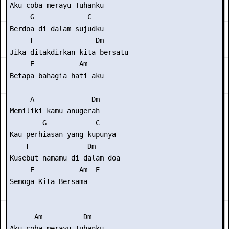
Aku coba merayu Tuhanku

     G             C

Berdoa di dalam sujudku

     F               Dm

Jika ditakdirkan kita bersatu

     E           Am

Betapa bahagia hati aku

     A              Dm

Memiliki kamu anugerah

        G            C

Kau perhiasan yang kupunya

    F              Dm

Kusebut namamu di dalam doa

     E           Am  E

Semoga Kita Bersama

      Am          Dm

Aku coba merayu Tuhanku
