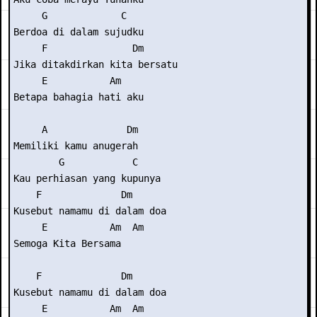
     G             C

Berdoa di dalam sujudku

     F               Dm

Jika ditakdirkan kita bersatu

     E           Am

Betapa bahagia hati aku

     A              Dm

Memiliki kamu anugerah

        G            C

Kau perhiasan yang kupunya

    F              Dm

Kusebut namamu di dalam doa

     E           Am  Am

Semoga Kita Bersama

    F              Dm

Kusebut namamu di dalam doa

     E           Am  Am
