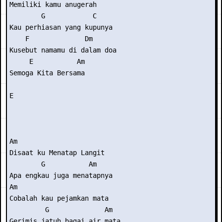
Memiliki kamu anugerah

        G            C

Kau perhiasan yang kupunya

    F              Dm

Kusebut namamu di dalam doa

     E           Am

Semoga Kita Bersama

E

Am

Disaat ku Menatap Langit

        G           Am

Apa engkau juga menatapnya

Am

Cobalah kau pejamkan mata

         G              Am

Gerimis jatuh bagai air mata
