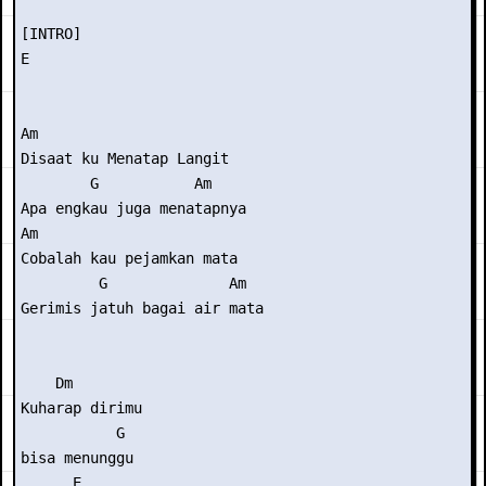
[INTRO]

E

Am

Disaat ku Menatap Langit

        G           Am

Apa engkau juga menatapnya

Am

Cobalah kau pejamkan mata

         G              Am

Gerimis jatuh bagai air mata

    Dm

Kuharap dirimu 

           G

bisa menunggu

      E
