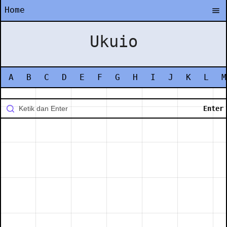
Home
Ukuio
A
B
C
D
E
F
G
H
I
J
K
L
M