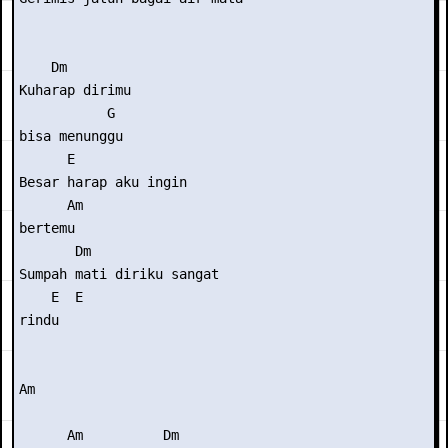
    Dm

Kuharap dirimu 

           G

bisa menunggu

      E

Besar harap aku ingin 

      Am

bertemu

       Dm

Sumpah mati diriku sangat 

    E  E

rindu

Am

      Am          Dm
