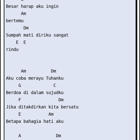
Besar harap aku ingin 

      Am

bertemu

       Dm

Sumpah mati diriku sangat 

    E  E

rindu

      Am          Dm

Aku coba merayu Tuhanku

     G             C

Berdoa di dalam sujudku

     F               Dm

Jika ditakdirkan kita bersatu

     E           Am

Betapa bahagia hati aku

     A              Dm
