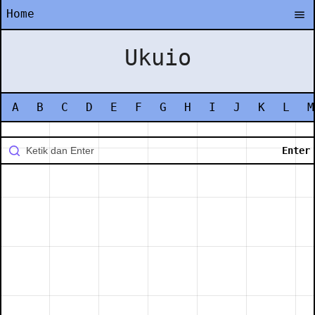
Home
Ukuio
A
B
C
D
E
F
G
H
I
J
K
L
M