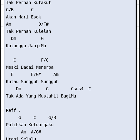
Tak Pernah Kutakut

G/B       C

Akan Hari Esok

Am           D/F#

Tak Pernah Kulelah

  Dm          G

Kutunggu JanjiMu

   C          F/C

Meski Badai Menerpa

  E       E/G#     Am

Kutau Sungguh Sungguh

    Dm          G         Csus4  C

Tak Ada Yang Mustahil BagiMu

Reff :

     G     C     G/B

Pulihkan Keluargaku

      Am  A/C#

Urapi Selalu
