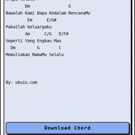
        Dm                G

Bawalah Kami Bapa Kedalam RencanaMu

         Em      E/G#

Pakailah Keluargaku

        Am      C/G   D/F#

Seperti Yang Engkau Mau

  Dm         G        C

Memuliakan NamaMu Selalu

Download Chord