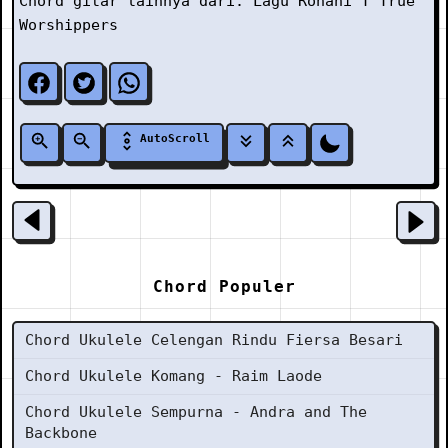
Chord gitar lainnya dari:
Lagu Rohani
T
True
Worshippers
AutoScroll
Chord Populer
Chord Ukulele Celengan Rindu Fiersa Besari
Chord Ukulele Komang - Raim Laode
Chord Ukulele Sempurna - Andra and The
Backbone