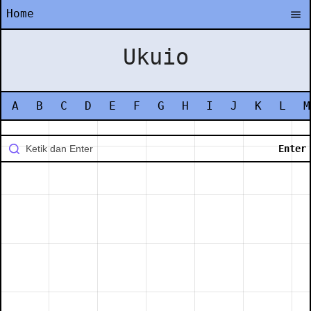
Home
Ukuio
A
B
C
D
E
F
G
H
I
J
K
L
M