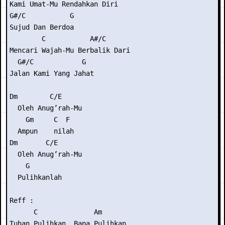
Kami Umat-Mu Rendahkan Diri

G#/C           G

Sujud Dan Berdoa

        C           A#/C

Mencari Wajah-Mu Berbalik Dari

  G#/C            G

Jalan Kami Yang Jahat

Dm        C/E

  Oleh Anug’rah-Mu

    Gm     C  F

  Ampun    nilah

Dm       C/E

  Oleh Anug’rah-Mu

    G

  Pulihkanlah

Reff :

      C              Am

Tuhan Pulihkan, Bapa Pulihkan
