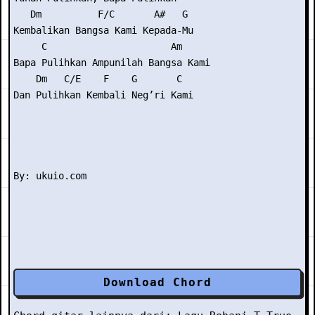
   Dm          F/C       A#   G

Kembalikan Bangsa Kami Kepada-Mu

     C                      Am

Bapa Pulihkan Ampunilah Bangsa Kami

    Dm   C/E    F    G       C

Dan Pulihkan Kembali Neg’ri Kami

Download Chord