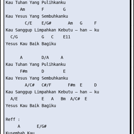
Kau Tuhan Yang Pulihkanku

      Am       F        G

Kau Yesus Yang Sembuhkanku

        C/E    E/G#       Am   G     F

Kau Sanggup Limpahkan Kebutu – han – ku

  C/G          G   C    E11

Yesus Kau Baik Bagiku

      A        D/A     A

Kau Tuhan Yang Pulihkanku

      F#m      D        E

Kau Yesus Yang Sembuhkanku

        A/C#   C#/F       F#m  E     D

Kau Sanggup Limpahkan Kebutu – han – ku

  A/E          E   A   Bm  A/C#  E

Yesus Kau Baik Bagiku

Reff :

     A       E/G#

Kusembah Kau
