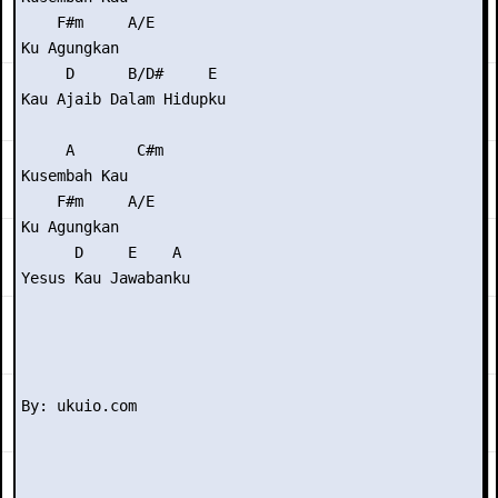
    F#m     A/E

Ku Agungkan

     D      B/D#     E

Kau Ajaib Dalam Hidupku

     A       C#m

Kusembah Kau

    F#m     A/E

Ku Agungkan

      D     E    A

Yesus Kau Jawabanku
