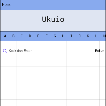
Home
Ukuio
A
B
C
D
E
F
G
H
I
J
K
L
M