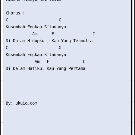
Chorus :

C                     G

Kusembah Engkau S’lamanya

           Am      F                C

Di Dalam Hidupku , Kau Yang Termulia

C                     G

Kusembah Engkau S’lamanya

            Am   F              C

Di Dalam Hatiku, Kau Yang Pertama
