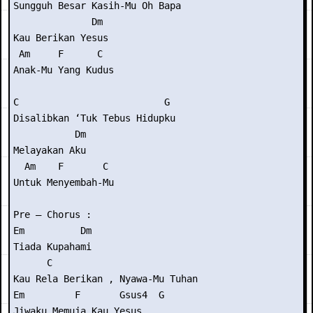
Sungguh Besar Kasih-Mu Oh Bapa

              Dm

Kau Berikan Yesus

 Am     F      C

Anak-Mu Yang Kudus

C                          G

Disalibkan ‘Tuk Tebus Hidupku

           Dm

Melayakan Aku

  Am    F       C

Untuk Menyembah-Mu

Pre – Chorus :

Em          Dm

Tiada Kupahami

      C

Kau Rela Berikan , Nyawa-Mu Tuhan

Em         F       Gsus4  G

Jiwaku Memuja Kau Yesus
