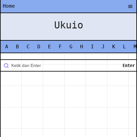
Home
Ukuio
A
B
C
D
E
F
G
H
I
J
K
L
M