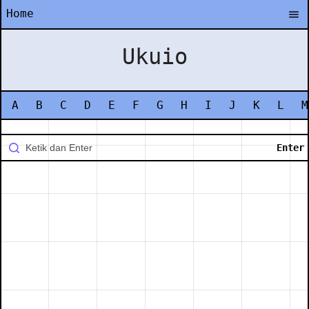
Home
Ukuio
A
B
C
D
E
F
G
H
I
J
K
L
M