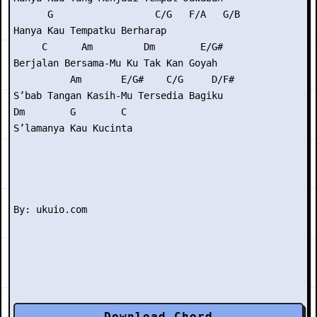
      G                  C/G   F/A   G/B

Hanya Kau Tempatku Berharap

     C      Am         Dm        E/G#

Berjalan Bersama-Mu Ku Tak Kan Goyah

          Am       E/G#    C/G     D/F#

S’bab Tangan Kasih-Mu Tersedia Bagiku

Dm        G        C

S’lamanya Kau Kucinta

Download Chord