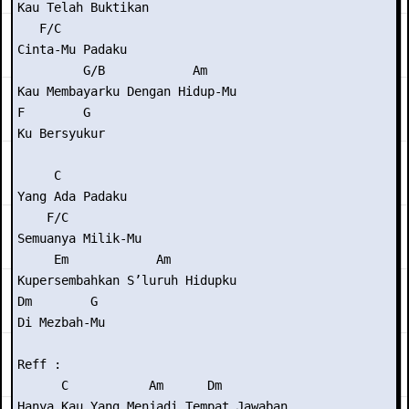
Kau Telah Buktikan

   F/C

Cinta-Mu Padaku

         G/B            Am

Kau Membayarku Dengan Hidup-Mu

F        G

Ku Bersyukur

     C

Yang Ada Padaku

    F/C

Semuanya Milik-Mu

     Em            Am

Kupersembahkan S’luruh Hidupku

Dm        G

Di Mezbah-Mu

Reff :

      C           Am      Dm

Hanya Kau Yang Menjadi Tempat Jawaban
