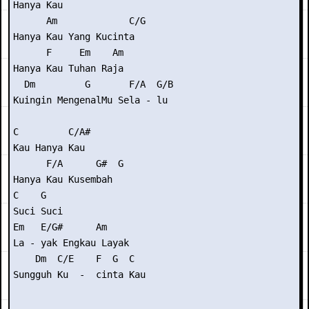
Hanya Kau

      Am             C/G

Hanya Kau Yang Kucinta

      F     Em    Am

Hanya Kau Tuhan Raja

  Dm         G       F/A  G/B

Kuingin MengenalMu Sela - lu

C         C/A#

Kau Hanya Kau

      F/A      G#  G

Hanya Kau Kusembah

C    G

Suci Suci

Em   E/G#      Am

La - yak Engkau Layak

    Dm  C/E    F  G  C

Sungguh Ku  -  cinta Kau
