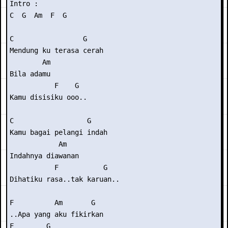
Intro :

C  G  Am  F  G  

C                 G

Mendung ku terasa cerah

        Am

Bila adamu

           F    G

Kamu disisiku ooo..

C                  G

Kamu bagai pelangi indah

            Am

Indahnya diawanan

           F           G

Dihatiku rasa..tak karuan..

F          Am       G

..Apa yang aku fikirkan

F        G
