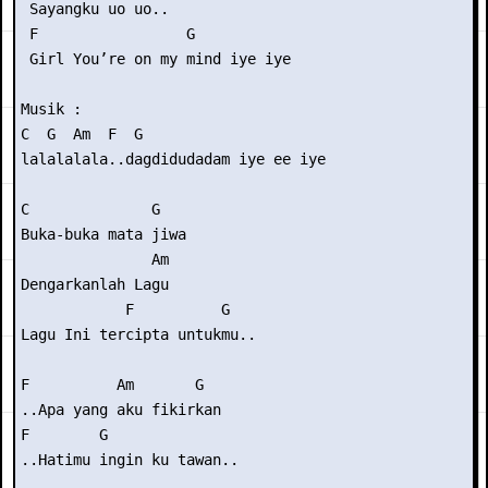
 Sayangku uo uo..

 F                 G

 Girl You’re on my mind iye iye

Musik :

C  G  Am  F  G   

lalalalala..dagdidudadam iye ee iye

C              G

Buka-buka mata jiwa

               Am

Dengarkanlah Lagu

            F          G

Lagu Ini tercipta untukmu..

F          Am       G

..Apa yang aku fikirkan

F        G

..Hatimu ingin ku tawan..
