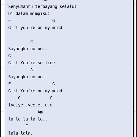
(Senyumanmu terbayang selalu)

(Di dalam mimpiku)

 F                 G

 Girl you’re on my mind

          C

 Sayangku uo uo..

 G

 Girl You’re so fine

          Am

 Sayangku uo uo..

 F                 G

 Girl You’re on my mind

     C            G

 iyeiye..yee.e..e.e

             Am

 la la la la la..

        F

 lala lala..
