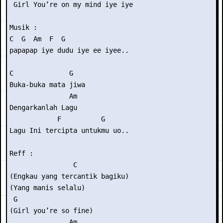
 Girl You’re on my mind iye iye

Musik :

C  G  Am  F  G 

papapap iye dudu iye ee iyee..

C              G

Buka-buka mata jiwa

               Am

Dengarkanlah Lagu

            F          G

Lagu Ini tercipta untukmu uo..

Reff :

                C

(Engkau yang tercantik bagiku)

(Yang manis selalu)

 G

(Girl you’re so fine)

               Am
