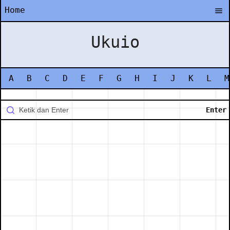
Home
Ukuio
A
B
C
D
E
F
G
H
I
J
K
L
M