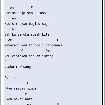
   Am         F

Pantas saja semua rasa

    Am                F

kau sirnakan begitu saja

    G           F

tak ku sangka rumah kita

  Am                        F

sekarang kau tinggali dengannya

         G            Dm

kau ciptakan sebuah jurang

F

..aku terbuang

Reff :

            C

 Kau rampas mimpi

           F

 kau bakar hati

            Am              G
