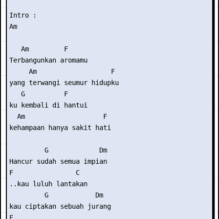
Intro :

Am  

   Am         F

Terbangunkan aromamu

     Am                   F

yang terwangi seumur hidupku

   G          F

ku kembali di hantui

  Am                    F

kehampaan hanya sakit hati

         G             Dm

Hancur sudah semua impian

F                C

..kau luluh lantakan

         G            Dm

kau ciptakan sebuah jurang

F
