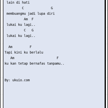
 lain di hati

         C              G

 membuangmu jadi lupa diri

          Am  F

 lukai ku lagi..

          C   G

 lukai ku lagi..

  Am         F

Tapi kini ku berlalu

   Am                      F

ku kan tetap bernafas tanpamu..
