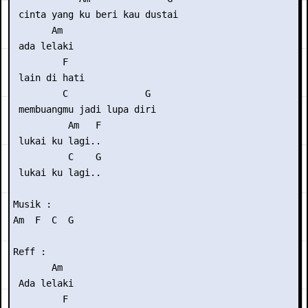
 cinta yang ku beri kau dustai

       Am

 ada lelaki

         F

 lain di hati

         C              G 

 membuangmu jadi lupa diri

          Am   F

 lukai ku lagi..

          C    G 

 lukai ku lagi..

Musik :

Am  F  C  G 

Reff :

       Am

 Ada lelaki

         F
