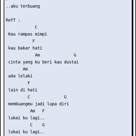
..aku terbuang

Reff :

            C

 Kau rampas mimpi

           F

 kau bakar hati

            Am              G

 cinta yang ku beri kau dustai

       Am

 ada lelaki

         F

 lain di hati

         C              G 

 membuangmu jadi lupa diri

          Am   F

 lukai ku lagi..

          C    G 

 lukai ku lagi..
