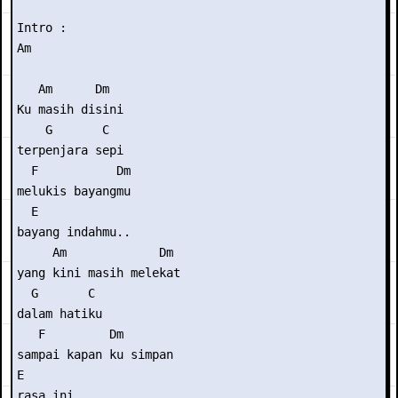
Intro :

Am 

   Am      Dm  

Ku masih disini

    G       C

terpenjara sepi

  F           Dm

melukis bayangmu

  E

bayang indahmu..

     Am             Dm

yang kini masih melekat

  G       C

dalam hatiku

   F         Dm

sampai kapan ku simpan

E

rasa ini..
