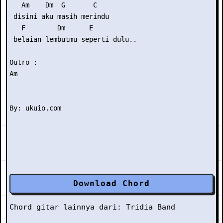
   Am    Dm  G       C

 disini aku masih merindu

   F        Dm      E

 belaian lembutmu seperti dulu..

Outro :

Am

Download Chord
Chord gitar lainnya dari:
Tridia Band