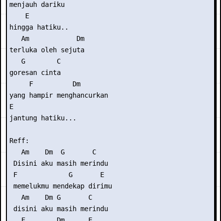
menjauh dariku

    E

hingga hatiku..

   Am            Dm

terluka oleh sejuta

   G        C

goresan cinta

     F          Dm

yang hampir menghancurkan

E

jantung hatiku...

Reff:

   Am    Dm  G       C

 Disini aku masih merindu

 F             G       E 

 memelukmu mendekap dirimu

   Am    Dm G       C

 disini aku masih merindu

   F        Dm      E
