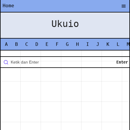
Home
Ukuio
A
B
C
D
E
F
G
H
I
J
K
L
M