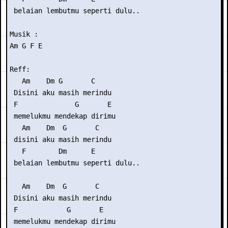
 belaian lembutmu seperti dulu..

Musik :

Am G F E

Reff:

   Am    Dm G       C

 Disini aku masih merindu

 F              G       E 

 memelukmu mendekap dirimu

   Am    Dm  G       C

 disini aku masih merindu

   F        Dm      E

 belaian lembutmu seperti dulu..

   Am    Dm  G       C

 Disini aku masih merindu

 F            G       E 

 memelukmu mendekap dirimu
