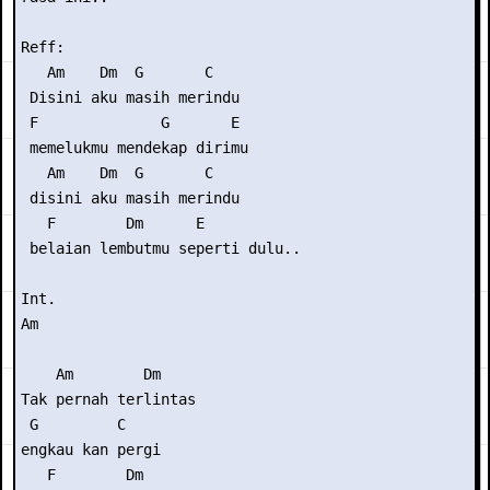
Reff:

   Am    Dm  G       C

 Disini aku masih merindu

 F              G       E 

 memelukmu mendekap dirimu

   Am    Dm  G       C

 disini aku masih merindu

   F        Dm      E

 belaian lembutmu seperti dulu..

Int.

Am 

    Am        Dm

Tak pernah terlintas

 G         C

engkau kan pergi

   F        Dm
