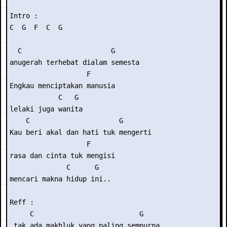
Intro :

C  G  F  C  G

  C                      G

anugerah terhebat dialam semesta

                   F

Engkau menciptakan manusia

            C   G

lelaki juga wanita

    C                      G

Kau beri akal dan hati tuk mengerti

                   F

rasa dan cinta tuk mengisi

              C      G

mencari makna hidup ini..

Reff :

     C                          G

 tak ada makhluk yang paling sempurna
