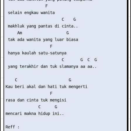
                 F

 selain engkau wanita

                        C    G

 makhluk yang pantas di cinta..

     Am                   G

 tak ada wanita yang luar biasa

                   F

 hanya kaulah satu-satunya

                        C       G  C  G

 yang terakhir dan tuk slamanya aa aa..

    C                      G

Kau beri akal dan hati tuk mengerti

                   F

rasa dan cinta tuk mengisi

              C      G

mencari makna hidup ini..

Reff :
