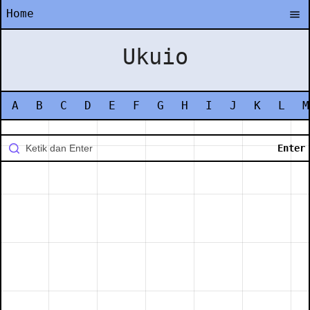
Home
Ukuio
A
B
C
D
E
F
G
H
I
J
K
L
M