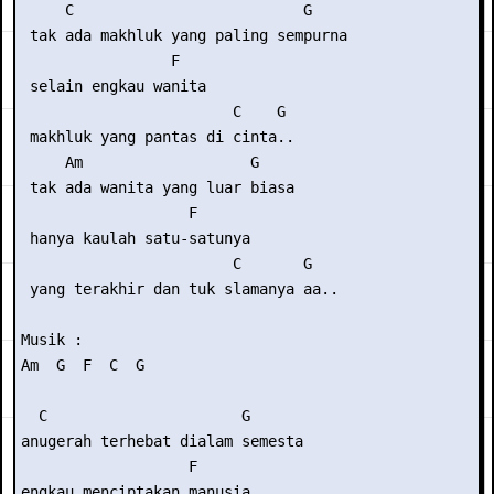
     C                          G

 tak ada makhluk yang paling sempurna

                 F

 selain engkau wanita

                        C    G

 makhluk yang pantas di cinta..

     Am                   G

 tak ada wanita yang luar biasa

                   F

 hanya kaulah satu-satunya

                        C       G

 yang terakhir dan tuk slamanya aa..

Musik :

Am  G  F  C  G

  C                      G

anugerah terhebat dialam semesta

                   F

engkau menciptakan manusia
