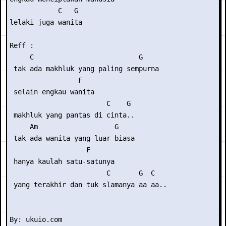
            C   G

lelaki juga wanita

Reff :

     C                          G

 tak ada makhluk yang paling sempurna

                 F

 selain engkau wanita

                        C    G

 makhluk yang pantas di cinta..

     Am                   G

 tak ada wanita yang luar biasa

                   F

 hanya kaulah satu-satunya

                        C       G  C

 yang terakhir dan tuk slamanya aa aa..
