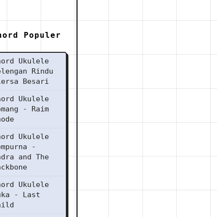
hord Populer
hord Ukulele
elengan Rindu
iersa Besari
hord Ukulele
omang - Raim
aode
hord Ukulele
empurna -
ndra and The
ackbone
hord Ukulele
uka - Last
hild