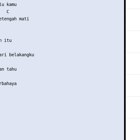
u kamu 

  C 

etengah mati 

 itu 

ari belakangku 

n tahu 

bahaya 
