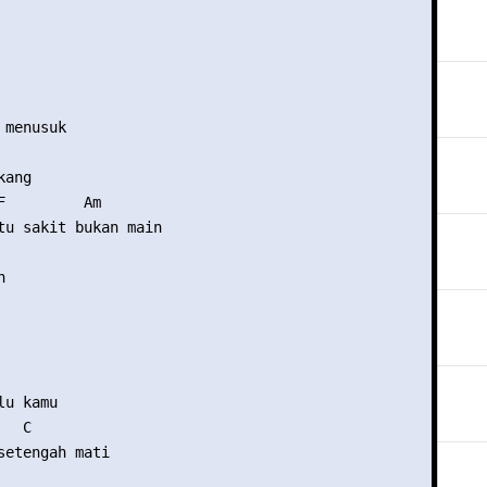
      

menusuk

ang 

F         Am     

tu sakit bukan main 

 



u kamu 

  C 

setengah mati 


