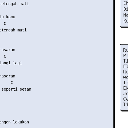
C
setengah mati 

D


M
u kamu 

K
 C 

etengah mati 



asaran 

R
P
 C 

T
langi lagi 

E


R
asaran 

w
T
    C 

E
 seperti setan 

J
C
l
angan lakukan  
