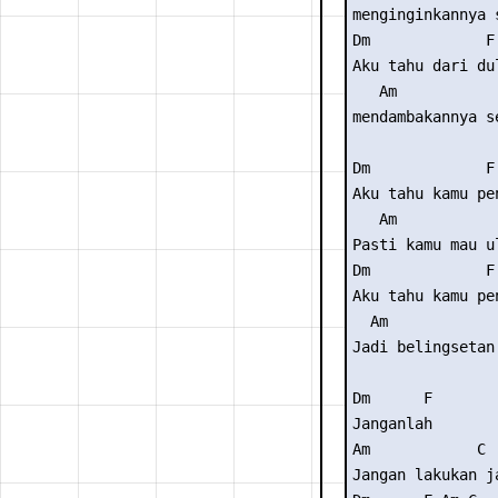
menginginkannya 
Dm             F 
Aku tahu dari dul
   Am            
mendambakannya s
Dm             F 
Aku tahu kamu pen
   Am            
Pasti kamu mau u
Dm             F 
Aku tahu kamu pen
  Am             
Jadi belingsetan
Dm      F 

Janganlah  

Am            C 

Jangan lakukan j