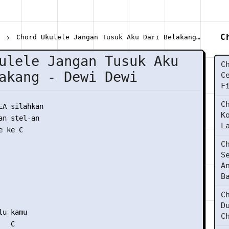
C
i
Chord Ukulele Jangan Tusuk Aku Dari Belakang - Dewi Dewi
ulele Jangan Tusuk Aku
C
akang - Dewi Dewi
C
F
C
EA silahkan

K
n stel-an

L
 ke C

C
S
A
B
C


D
u kamu 

C
  C 
