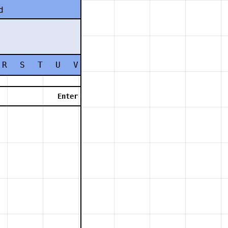
d
R
S
T
U
V
W
X
Y
Z