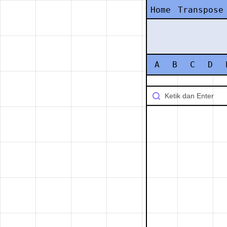
Home
Transpose
A
B
C
D