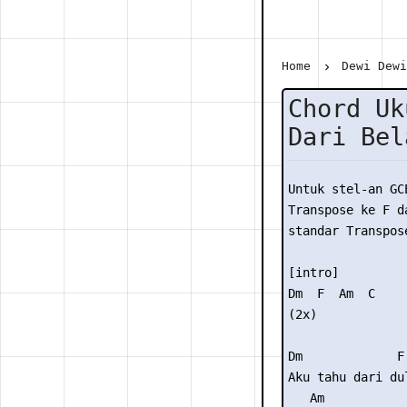
Home
Dewi Dew
Chord Uk
Dari Bel
Untuk stel-an GC
Transpose ke F da
standar Transpose
[intro] 

Dm  F  Am  C 

(2x) 

Dm             F 
Aku tahu dari dul
   Am            