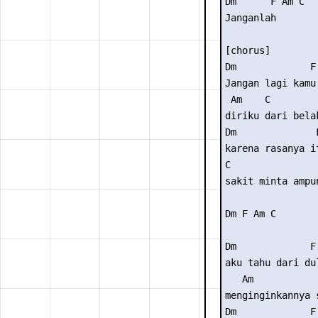
Dm      F Am C 

Janganlah  

[chorus] 

Dm             F 
Jangan lagi kamu 
 Am    C 

diriku dari belak
Dm              
karena rasanya i
C 

sakit minta ampun
Dm F Am C 

Dm             F 
aku tahu dari dul
   Am            
menginginkannya 
Dm             F 