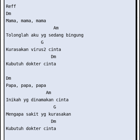
Reff 

Dm 

Mama, mama, mama 

                   Am 

Tolonglah aku yg sedang bingung 

              G  

Kurasakan virus2 cinta 

                  Dm 

Kubutuh dokter cinta 

Dm 

Papa, papa, papa 

                Am 

Inikah yg dinamakan cinta 

                   G  

Mengapa sakit yg kurasakan 

                  Dm 

Kubutuh dokter cinta 
