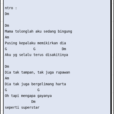
ntro : 

Dm 

Dm 

Mama tolonglah aku sedang bingung 

Am 

Pusing kepalaku memikirkan dia 

G             G             Dm 

Aku yg selalu terus disakitinya 

Dm 

Dia tak tampan, tak juga rupawan 

Am 

Dia tak juga bergelimang harta 

G               G       

Oh tapi mengapa gayanya

             Dm 

seperti superstar 
