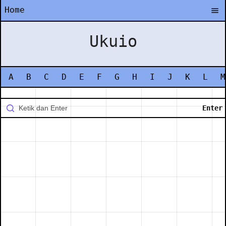
Home
Ukuio
A
B
C
D
E
F
G
H
I
J
K
L
M