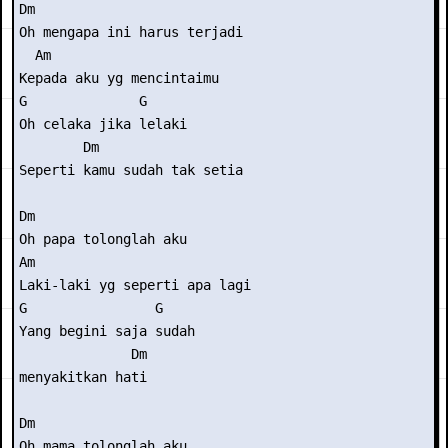
Dm 

Oh mengapa ini harus terjadi 

  Am 

Kepada aku yg mencintaimu 

G              G  

Oh celaka jika lelaki 

        Dm 

Seperti kamu sudah tak setia 

Dm 

Oh papa tolonglah aku 

Am 

Laki-laki yg seperti apa lagi 

G                G     

Yang begini saja sudah

              Dm 

menyakitkan hati 

Dm 

Oh mama tolonglah aku 
