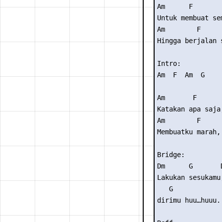
Am      F       
Untuk membuat se
Am        F     
Hingga berjalan 
Intro: 

Am  F  Am  G  

Am       F      
Katakan apa saja
Am        F      
Membuatku marah, 
Bridge: 

Dm      G       
Lakukan sesukamu
   G 

dirimu huu…huuu..