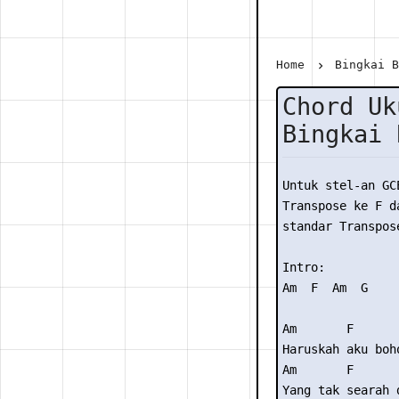
Home
Bingkai 
Chord Uk
Bingkai 
Untuk stel-an GC
Transpose ke F da
standar Transpose
Intro: 

Am  F  Am  G 

Am       F      
Haruskah aku boh
Am       F      
Yang tak searah 