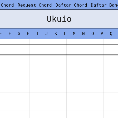
 Chord
Request Chord
Daftar Chord
Daftar Ban
Ukuio
E
F
G
H
I
J
K
L
M
N
O
P
Q