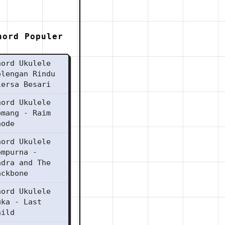
hord Populer
hord Ukulele
elengan Rindu
iersa Besari
hord Ukulele
omang - Raim
aode
hord Ukulele
empurna -
ndra and The
ackbone
hord Ukulele
uka - Last
hild