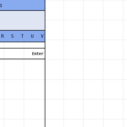
d
R
S
T
U
V
W
X
Y
Z