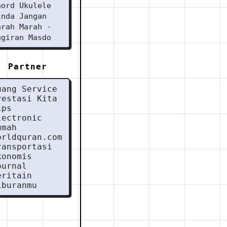
hord Ukulele
inda Jangan
arah Marah -
ugiran Masdo
Partner
uang Service
restasi Kita
ips
lectronic
umah
orldquran.com
ransportasi
konomis
ournal
eritain
iburanmu