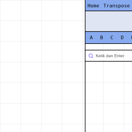
Home
Transpose
A
B
C
D