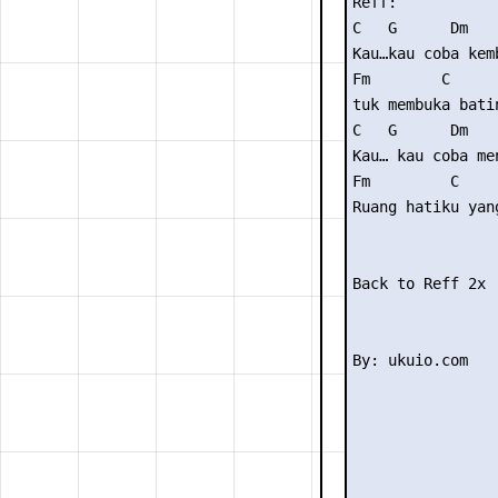
Reff: 

C   G      Dm 

Kau…kau coba kemb
Fm        C      
tuk membuka bati
C   G      Dm 

Kau… kau coba me
Fm         C     
Ruang hatiku yan
Back to Reff 2x
