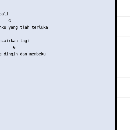
ali 

   G 

nku yang tlah terluka 

ncairkan lagi 

     G 

g dingin dan membeku 
