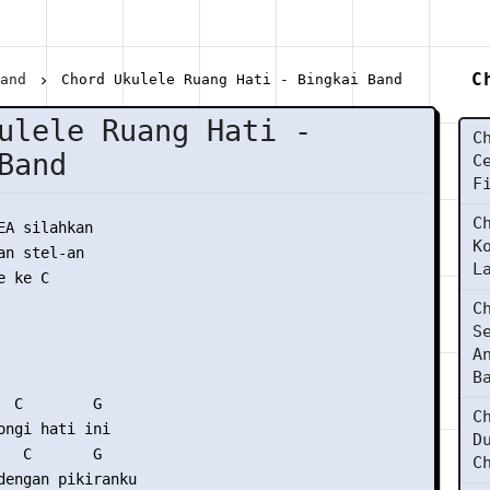
C
Band
Chord Ukulele Ruang Hati - Bingkai Band
ulele Ruang Hati -
C
Band
C
F
C
EA silahkan

K
n stel-an

L
 ke C

C
S
A
B
  C        G 

C
ongi hati ini 

D
   C       G 

C
dengan pikiranku 
