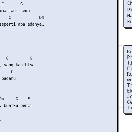
C
 C       G 

D
mua jadi semu 

M
    C            Dm 

K
seperti apa adanya… 

R
P
   C         G 

T
, yang kan bisa 

E
    C 

R
padamu 

w
T
E
J
Dm     G    F

C
, buatku benci

l
 
