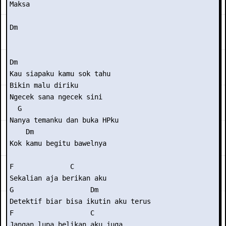
Maksa 

Dm 

Dm 

Kau siapaku kamu sok tahu 

Bikin malu diriku 

Ngecek sana ngecek sini 

  G 

Nanya temanku dan buka HPku 

    Dm 

Kok kamu begitu bawelnya 

F              C 

Sekalian aja berikan aku 

G                   Dm 

Detektif biar bisa ikutin aku terus 

F                   C 

Jangan lupa belikan aku juga 
