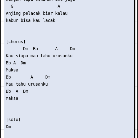
  G                  A 

Anjing pelacak biar kalau

kabur bisa kau lacak 

[chorus] 

       Dm  Bb       A     Dm 

Kau siapa mau tahu urusanku 

Bb A  Dm  

Maksa 

Bb        A     Dm 

Mau tahu urusanku 

Bb  A  Dm  

Maksa 

[solo] 

Dm 
