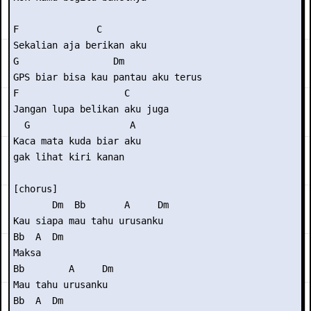
F              C 

Sekalian aja berikan aku 

G                 Dm 

GPS biar bisa kau pantau aku terus 

F                   C 

Jangan lupa belikan aku juga 

  G                  A 

Kaca mata kuda biar aku

gak lihat kiri kanan 

[chorus] 

       Dm  Bb       A     Dm 

Kau siapa mau tahu urusanku 

Bb  A  Dm  

Maksa 

Bb        A     Dm 

Mau tahu urusanku 

Bb  A  Dm  
