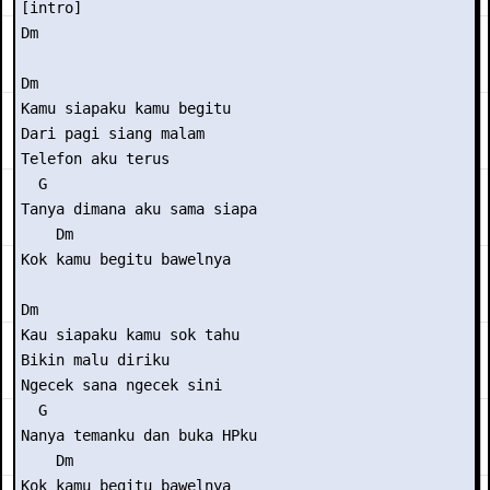
[intro] 

Dm 

Dm 

Kamu siapaku kamu begitu   

Dari pagi siang malam 

Telefon aku terus 

  G 

Tanya dimana aku sama siapa 

    Dm 

Kok kamu begitu bawelnya 

Dm 

Kau siapaku kamu sok tahu 

Bikin malu diriku 

Ngecek sana ngecek sini 

  G 

Nanya temanku dan buka HPku 

    Dm 

Kok kamu begitu bawelnya 
