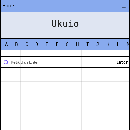
Home
Ukuio
A
B
C
D
E
F
G
H
I
J
K
L
M