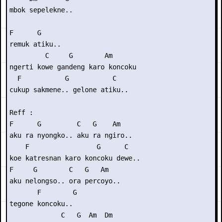
mbok sepelekne..

F      G

remuk atiku..

         C     G        Am   

ngerti kowe gandeng karo koncoku

  F           G           C

cukup sakmene.. gelone atiku..

Reff :

F      G         C   G    Am

aku ra nyongko.. aku ra ngiro..

    F                 G      C

koe katresnan karo koncoku dewe..

F     G        C   G   Am

aku nelongso.. ora percoyo..

       F        G 

tegone koncoku.. 

             C   G  Am  Dm
