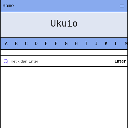
Home
Ukuio
A
B
C
D
E
F
G
H
I
J
K
L
M