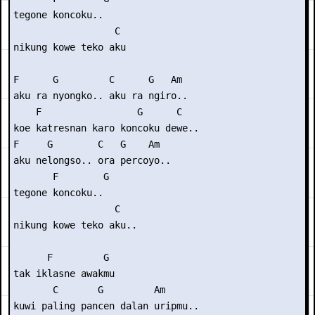
tegone koncoku.. 

                  C

nikung kowe teko aku

F      G         C      G   Am

aku ra nyongko.. aku ra ngiro..

    F                 G      C

koe katresnan karo koncoku dewe..

F     G        C   G    Am

aku nelongso.. ora percoyo..

       F        G

tegone koncoku.. 

                  C

nikung kowe teko aku..

      F         G

tak iklasne awakmu

       C       G         Am

kuwi paling pancen dalan uripmu..
