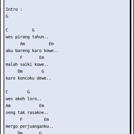
Intro : 

G

C          G 

wes pirang tahun..

      Am          Em

aku bareng karo kowe..

      F       Em

malah saiki kowe..

     Dm        G

karo koncoku dewe..

C        G 

wes akeh loro..

Am            Em

seng tak rasakne..

      F         Em

mergo perjuanganku..

     Dm       G
