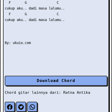
  F       G               C

cukup aku.. dadi masa lalumu..

  F       G               C

cukup aku.. dadi masa lalumu..

Download Chord
Chord gitar lainnya dari:
Ratna Antika