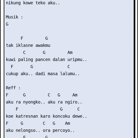
nikung kowe teko aku..

Musik : 

G

      F         G

tak iklasne awakmu

       C       G         Am

kuwi paling pancen dalan uripmu..

  F       G              C

cukup aku.. dadi masa lalumu..

Reff :

F      G         C   G     Am

aku ra nyongko.. aku ra ngiro..

    F                 G      C

koe katresnan karo koncoku dewe..

F     G        C   G    Am

aku nelongso.. ora percoyo..

       F        G
