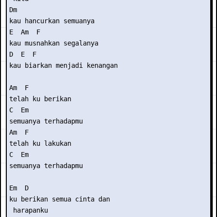
Dm  

kau hancurkan semuanya

E  Am  F

kau musnahkan segalanya

D  E  F

kau biarkan menjadi kenangan

Am  F

telah ku berikan 

C  Em

semuanya terhadapmu

Am  F

telah ku lakukan

C  Em

semuanya terhadapmu

Em  D

ku berikan semua cinta dan

 harapanku
