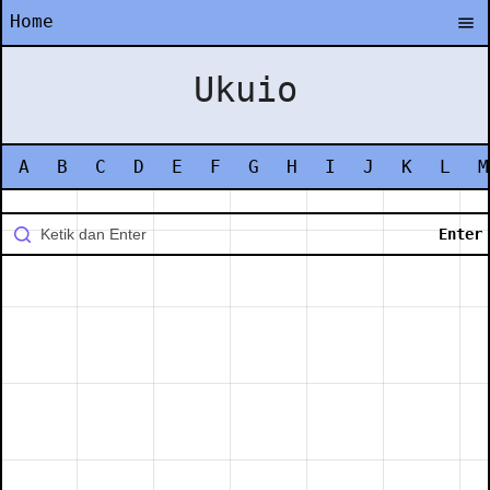
Home
Ukuio
A
B
C
D
E
F
G
H
I
J
K
L
M