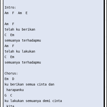
Intro:

Am  F  Am  E

Am  F

telah ku berikan 

C  Em

semuanya terhadapmu

Am  F

telah ku lakukan 

C  Em

semuanya terhadapmu

Chorus:

Em  D

ku berikan semua cinta dan

 harapanku

G  C

ku lakukan semuanya demi cinta

 kita
