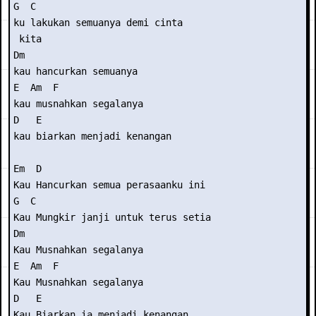
G  C

ku lakukan semuanya demi cinta

 kita

Dm  

kau hancurkan semuanya

E  Am  F

kau musnahkan segalanya

D   E

kau biarkan menjadi kenangan

Em  D

Kau Hancurkan semua perasaanku ini

G  C

Kau Mungkir janji untuk terus setia

Dm  

Kau Musnahkan segalanya

E  Am  F

Kau Musnahkan segalanya

D   E

Kau Biarkan ia menjadi kenangan
