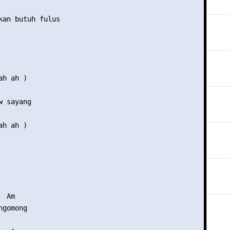
kan butuh fulus

h ah )

 sayang

h ah )

 Am

gomong
