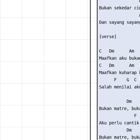
                E
Bukan sekedar cin
                A
Dan sayang sayang
[verse]

C   Dm      Am  
Maafkan aku buka
C   Dm      Am

Maafkan kuharap k
      F    G  C

Salah menilai aku
           Dm    
Bukan matre, buka
              F 
Aku perlu cantik
           Dm    
Bukan matre, buka