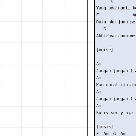
      G          
Yang ada nanti ke
F              Am
Dulu aku juga pe
   G             
Akhirnya cuma mer
[verse]

Am

Jangan jangan ( a
Am

Kau obral cintamu
Am

Jangan jangan ( a
Am

Sorry sorry aja

[musik]

F  Am  G  Am 
