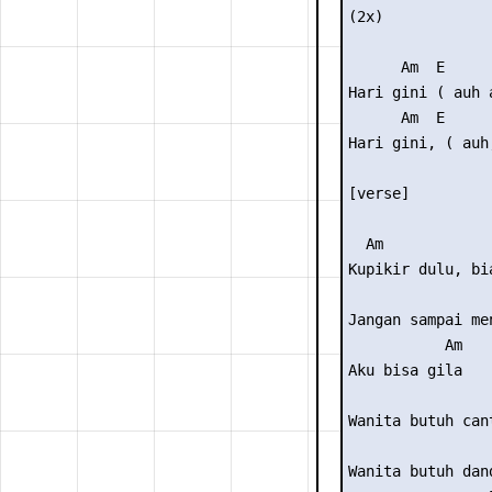
(2x)

      Am  E

Hari gini ( auh 
      Am  E

Hari gini, ( auh
[verse]

  Am

Kupikir dulu, bi
                 
Jangan sampai men
           Am

Aku bisa gila

Wanita butuh cant
Wanita butuh dand