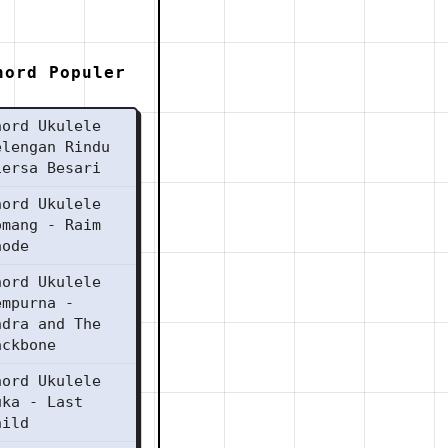
hord Populer
hord Ukulele
elengan Rindu
iersa Besari
hord Ukulele
omang - Raim
aode
hord Ukulele
empurna -
ndra and The
ackbone
hord Ukulele
uka - Last
hild