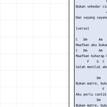
                E
Bukan sekedar cin
                A
Dan sayang sayang
[verse]

C   Dm      Am  
Maafkan aku buka
C   Dm      Am

Maafkan kuharap k
      F    G  C

Salah menilai aku
           Dm    
Bukan matre, buka
              F 
Aku perlu cantik
           Dm    
Bukan matre, buka