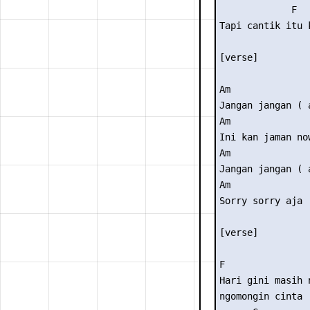
             F

Tapi cantik itu 
[verse]

Am

Jangan jangan ( a
Am

Ini kan jaman now
Am

Jangan jangan ( a
Am

Sorry sorry aja

[verse]

F                
Hari gini masih n
ngomongin cinta
