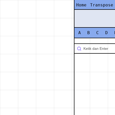
Home
Transpose
A
B
C
D