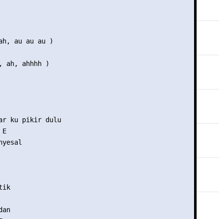
ah, au au au )

, ah, ahhhh )

ar ku pikir dulu

E

yesal

ik

an
