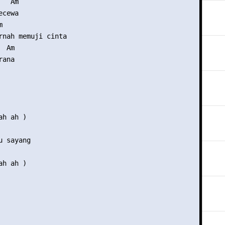
  Am

cewa



rnah memuji cinta

 Am

ana

h ah )

 sayang

h ah )
