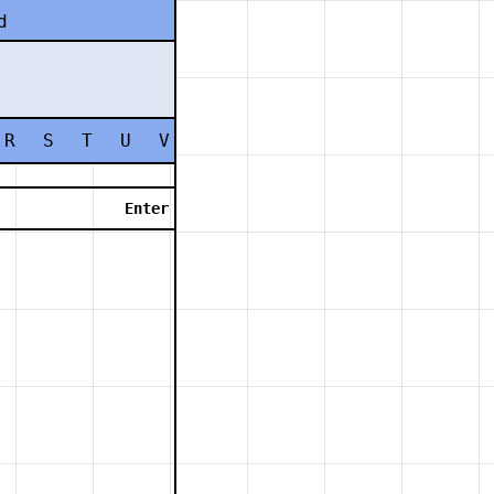
d
R
S
T
U
V
W
X
Y
Z