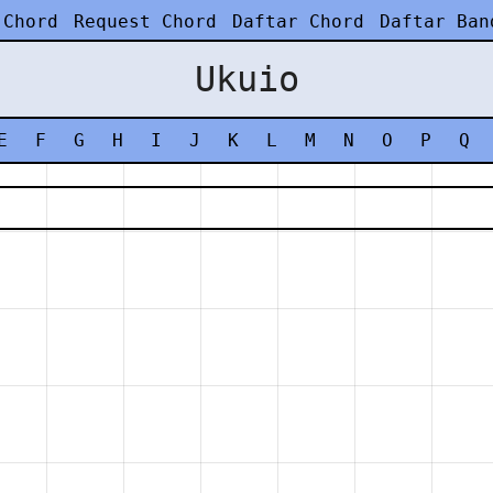
 Chord
Request Chord
Daftar Chord
Daftar Ban
Ukuio
E
F
G
H
I
J
K
L
M
N
O
P
Q