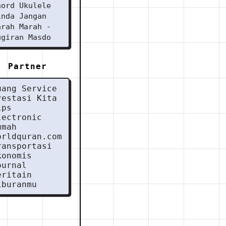
hord Ukulele
inda Jangan
arah Marah -
ugiran Masdo
Partner
uang Service
restasi Kita
ips
lectronic
umah
orldquran.com
ransportasi
konomis
ournal
eritain
iburanmu