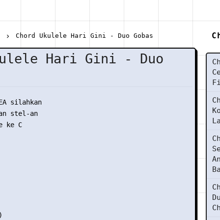
C
s
Chord Ukulele Hari Gini - Duo Gobas
ulele Hari Gini - Duo
C
C
F
C
EA silahkan

K
n stel-an

L
 ke C

C
S
A
B
C
D
C

