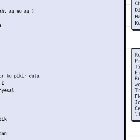
C
D
ah, au au au )

M
K


R
P
T
E
ar ku pikir dulu

R
E

w
T
yesal

E
J
C
l
ik

an
