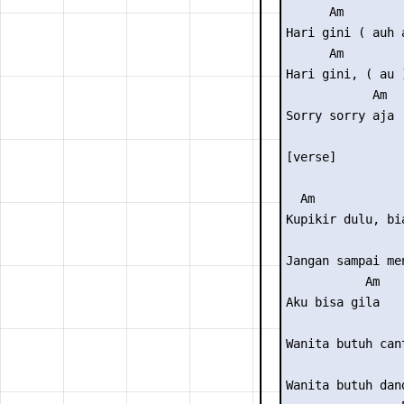
      Am

Hari gini ( auh 
      Am

Hari gini, ( au )
            Am

Sorry sorry aja

[verse]

  Am

Kupikir dulu, bi
                 
Jangan sampai men
           Am

Aku bisa gila

Wanita butuh cant
Wanita butuh dand