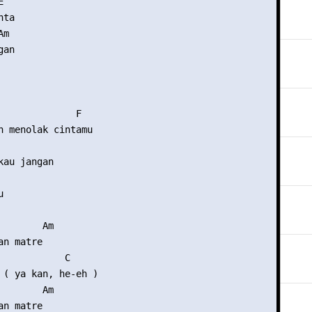


ta

m

an

              F

n menolak cintamu

au jangan



       Am

n matre

            C

 ( ya kan, he-eh )

       Am

n matre
