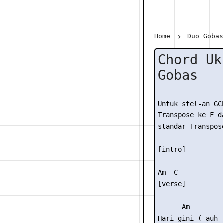
Home
Duo Goba
Chord Uk
Gobas
Untuk stel-an GC
Transpose ke F da
standar Transpose
[intro]

Am  C

[verse]

      Am

Hari gini ( auh )