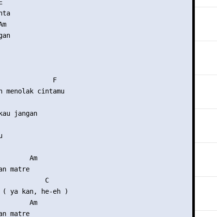


ta

m

an

              F

n menolak cintamu

au jangan



       Am

n matre

            C

 ( ya kan, he-eh )

       Am

n matre
