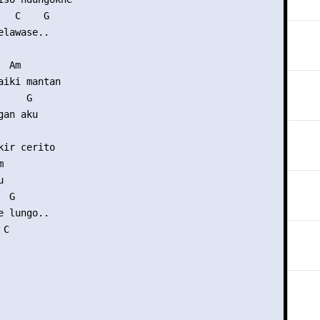
  C    G

lawase..

 Am

aiki mantan

    G

an aku

ir cerito





 G

 lungo..

C
