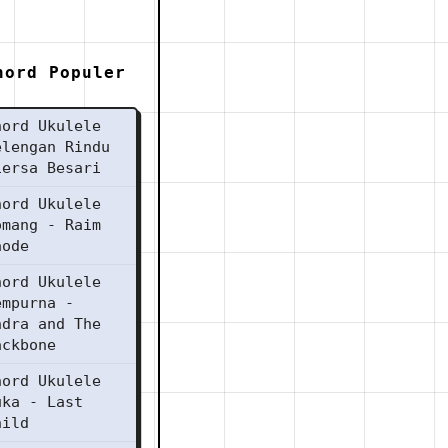
hord Populer
hord Ukulele
elengan Rindu
iersa Besari
hord Ukulele
omang - Raim
aode
hord Ukulele
empurna -
ndra and The
ackbone
hord Ukulele
uka - Last
hild