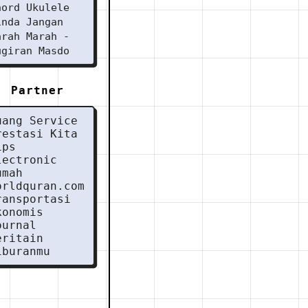
hord Ukulele
inda Jangan
arah Marah -
ugiran Masdo
Partner
uang Service
restasi Kita
ips
lectronic
umah
orldquran.com
ransportasi
konomis
ournal
eritain
iburanmu