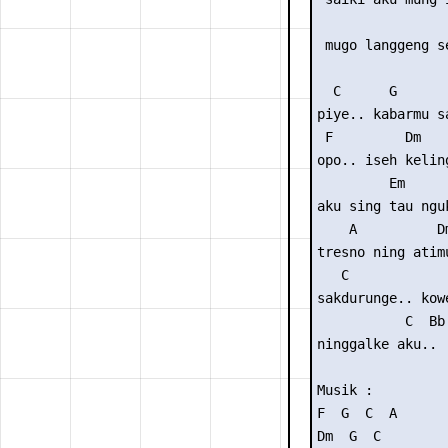
                 
 mugo langgeng se
  C      G       
piye.. kabarmu s
 F         Dm    
opo.. iseh keling
         Em

aku sing tau nguk
    A          Dm
tresno ning atimu
   C             
sakdurunge.. kowe
           C  Bb 
ninggalke aku..

Musik :

F  G  C  A

Dm  G  C
