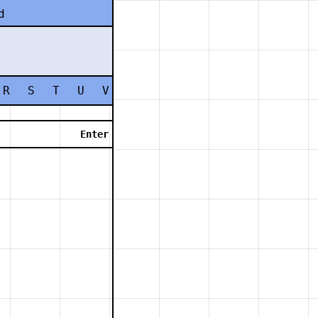
d
R
S
T
U
V
W
X
Y
Z