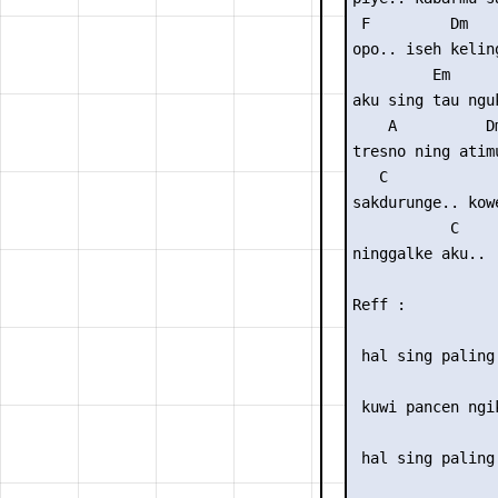
 F         Dm    
opo.. iseh keling
         Em

aku sing tau nguk
    A          Dm
tresno ning atimu
   C             
sakdurunge.. kowe
           C   

ninggalke aku..

Reff :

                 
 hal sing paling 
                 
 kuwi pancen ngik
                 
 hal sing paling 
                 