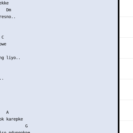
kke

  Dm

esno..

C

we

g liyo..

.

  A

k karepke

           G

iso ndungokne
