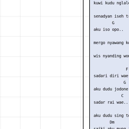
 kuwi kudu nglale
                 
 senadyan iseh tr
         G

 aku iso opo..

                 
 mergo nyawang ko
 wis nyanding won
               F

 sadari diri wae.
              G

 aku dudu jodone

             C

 sadar rai wae..

                 
 aku dudu sing to
        Dm      
 saiki aku mung 