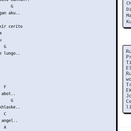
C
    G

D
an aku..

M
K
ir cerito





 G

R
 lungo..

P
T
E
R
w
T
 F

E
abot..

J
    G

C
l
hlaske..

 C

angel..

 A
