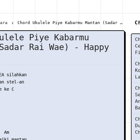
C
mara
Chord Ukulele Piye Kabarmu Mantan (Sadar Rai Wae) - Happy Asmara
ulele Piye Kabarmu
C
Sadar Rai Wae) - Happy
C
F
C
K
EA silahkan

L
n stel-an

C
 ke C

S
A
B
C
D
C
 Am

aiki mantan..
