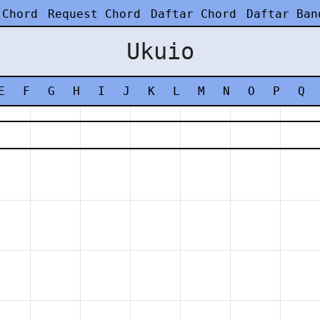
 Chord
Request Chord
Daftar Chord
Daftar Ban
Ukuio
E
F
G
H
I
J
K
L
M
N
O
P
Q