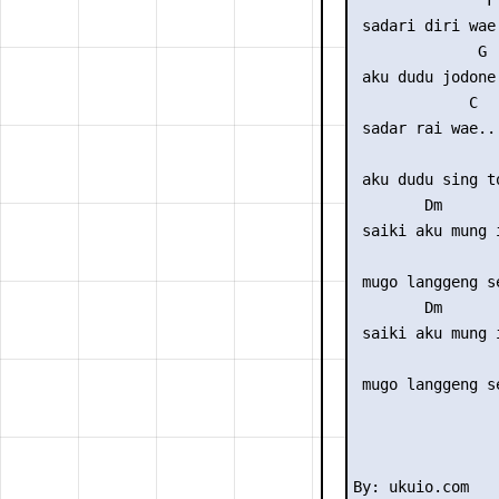
               F

 sadari diri wae.
              G

 aku dudu jodone

             C

 sadar rai wae..

                 
 aku dudu sing to
        Dm      
 saiki aku mung 
                 
 mugo langgeng se
        Dm      
 saiki aku mung 
                 
 mugo langgeng se