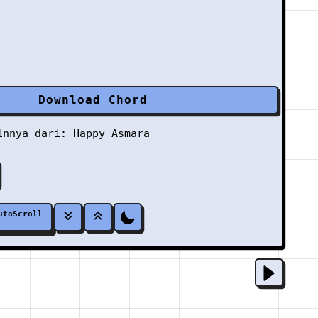
Download Chord
ainnya dari:
Happy Asmara
utoScroll