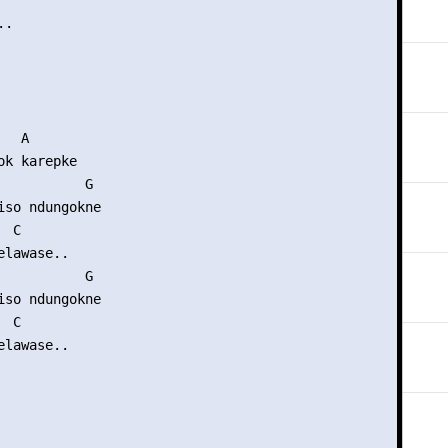
.

  A

k karepke

           G

iso ndungokne

 C

lawase..

           G

iso ndungokne

 C

lawase..
