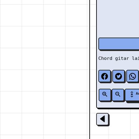
Chord gitar l
A