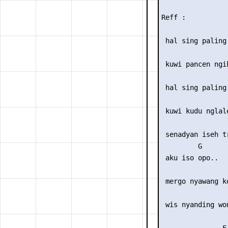
Reff :

                 
 hal sing paling 
                 
 kuwi pancen ngik
                 
 hal sing paling 
                 
 kuwi kudu nglale
                 
 senadyan iseh tr
         G

 aku iso opo..

                 
 mergo nyawang ko
                 
 wis nyanding won