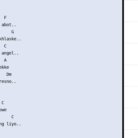
 F

abot..

    G

hlaske..

 C

angel..

 A

kke

  Dm

esno..

C

we

    C

g liyo..
