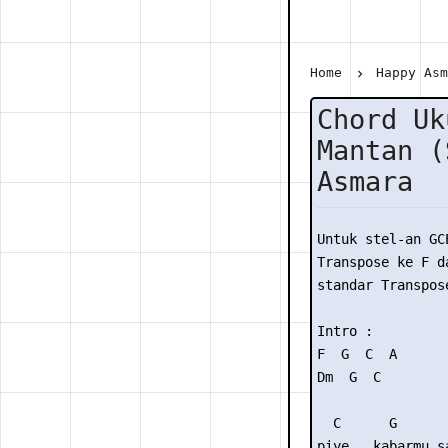
Home
Happy As
Chord Uk
Mantan (
Asmara
Untuk stel-an GC
Transpose ke F da
standar Transpose
Intro :

F  G  C  A

Dm  G  C

  C      G       
piye.. kabarmu s