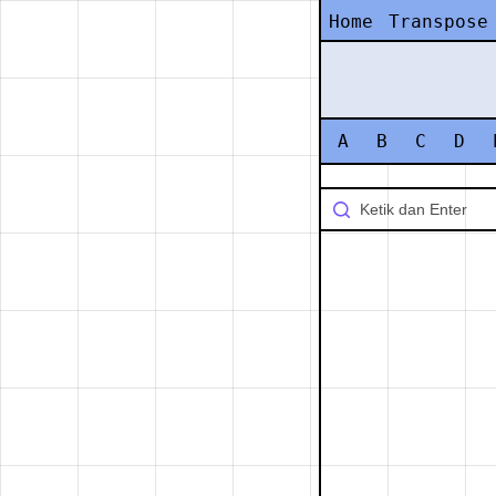
Home
Transpose
A
B
C
D