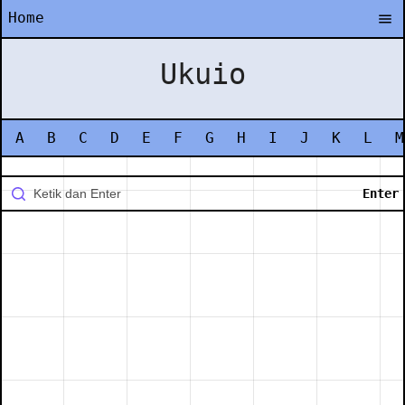
Home
Ukuio
A
B
C
D
E
F
G
H
I
J
K
L
M