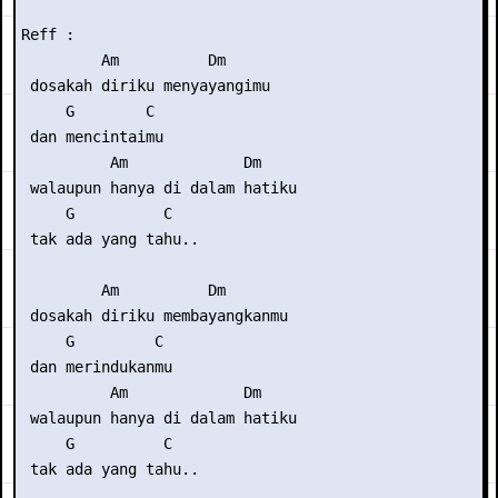
Reff :

         Am          Dm

 dosakah diriku menyayangimu

     G        C

 dan mencintaimu

          Am             Dm

 walaupun hanya di dalam hatiku

     G          C

 tak ada yang tahu..

         Am          Dm

 dosakah diriku membayangkanmu

     G         C

 dan merindukanmu

          Am             Dm

 walaupun hanya di dalam hatiku

     G          C

 tak ada yang tahu..
