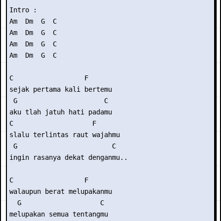
Intro :

Am  Dm  G  C

Am  Dm  G  C

Am  Dm  G  C

Am  Dm  G  C

C                  F

sejak pertama kali bertemu

 G                      C

aku tlah jatuh hati padamu

C                    F

slalu terlintas raut wajahmu

 G                        C

ingin rasanya dekat denganmu..

C                  F

walaupun berat melupakanmu

  G                    C

melupakan semua tentangmu
