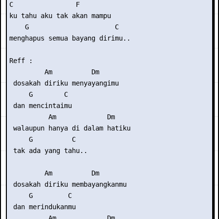
C                F

ku tahu aku tak akan mampu

    G                      C

menghapus semua bayang dirimu..

Reff :

         Am          Dm

 dosakah diriku menyayangimu

     G        C

 dan mencintaimu

          Am             Dm

 walaupun hanya di dalam hatiku

     G          C

 tak ada yang tahu..

         Am          Dm

 dosakah diriku membayangkanmu

     G         C

 dan merindukanmu

          Am             Dm
