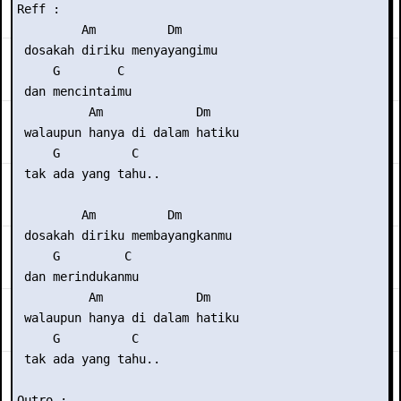
Reff :

         Am          Dm

 dosakah diriku menyayangimu

     G        C

 dan mencintaimu

          Am             Dm

 walaupun hanya di dalam hatiku

     G          C

 tak ada yang tahu..

         Am          Dm

 dosakah diriku membayangkanmu

     G         C

 dan merindukanmu

          Am             Dm

 walaupun hanya di dalam hatiku

     G          C

 tak ada yang tahu..

Outro :
