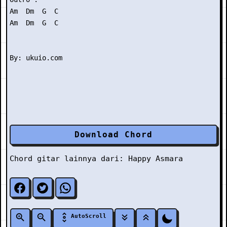
Am  Dm  G  C

Am  Dm  G  C

Download Chord
Chord gitar lainnya dari:
Happy Asmara
AutoScroll