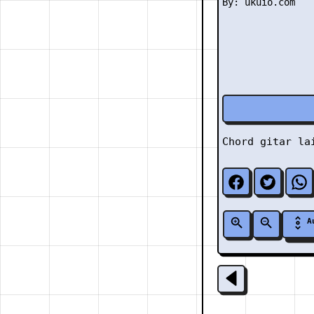
Chord gitar l
A