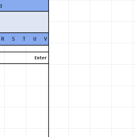
d
R
S
T
U
V
W
X
Y
Z