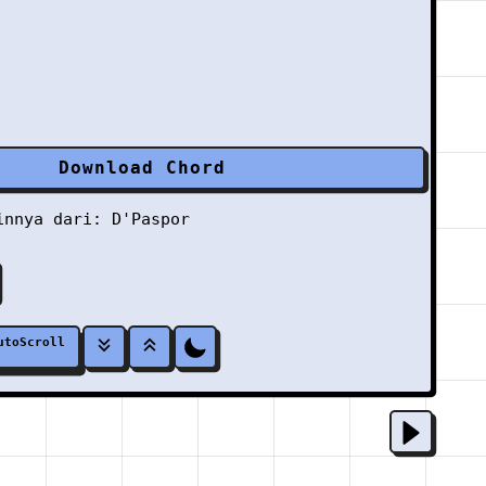
Download Chord
ainnya dari:
D'Paspor
utoScroll