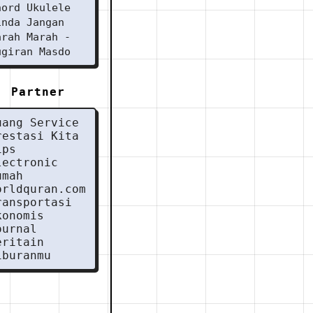
hord Ukulele
inda Jangan
arah Marah -
ugiran Masdo
Partner
uang Service
restasi Kita
ips
lectronic
umah
orldquran.com
ransportasi
konomis
ournal
eritain
iburanmu