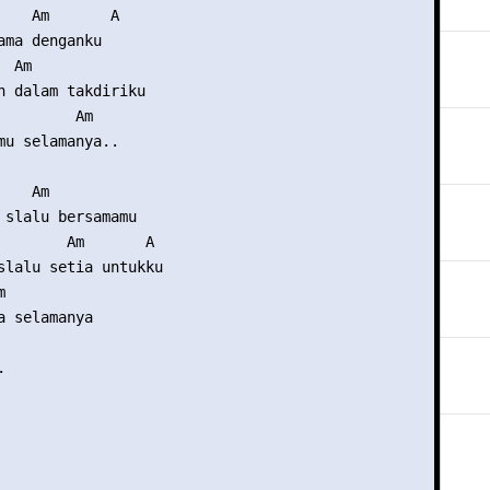
    Am       A

ama denganku

 Am

h dalam takdiriku

         Am

mu selamanya..

   Am

 slalu bersamamu

        Am       A

slalu setia untukku



a selamanya


