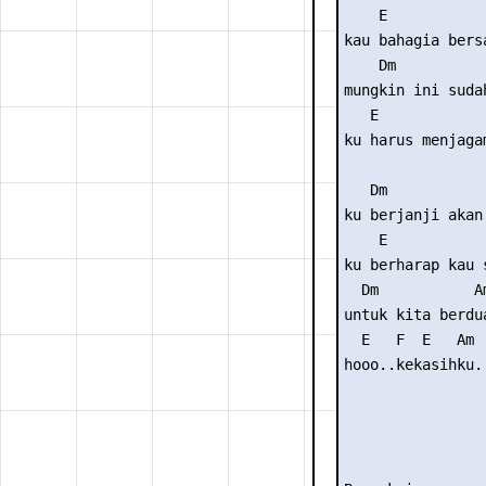
    E           
kau bahagia bers
    Dm           
mungkin ini suda
   E            
ku harus menjaga
   Dm            
ku berjanji akan
    E           
ku berharap kau 
  Dm           Am
untuk kita berdu
  E   F  E   Am

hooo..kekasihku..