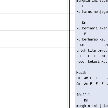
mungkin ini suda
   E            
ku harus menjaga
   Dm            
ku berjanji akan
    E           
ku berharap kau 
  Dm           Am
untuk kita berdu
  E   F  E   Am

hooo..kekasihku..
Musik :

Dm  Am E  F  E  A
Dm  Am E  F  E  A
[Reff:]

    Dm           
mungkin ini jala