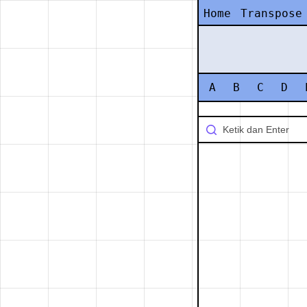
Home
Transpose
A
B
C
D