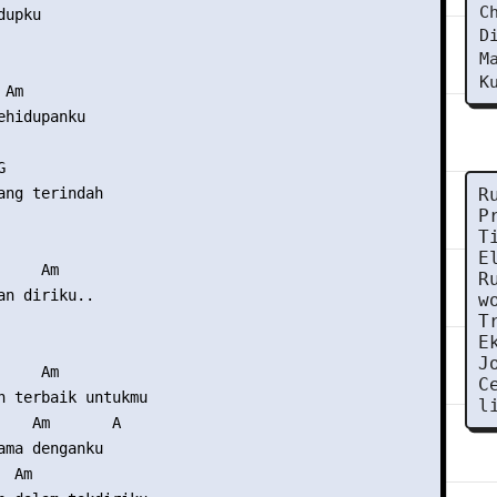
C
upku

D
M
K
Am

hidupanku



ang terindah

R
P
T
E
    Am

R
an diriku..

w
T
E
J
    Am

C
n terbaik untukmu

l
    Am       A

ama denganku

 Am
