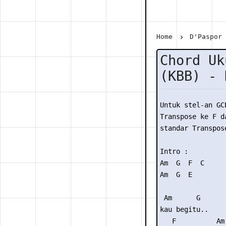
Home
D'Paspor
Chord Uk
(KBB) - 
Untuk stel-an GC
Transpose ke F da
standar Transpose
Intro :

Am  G  F  C

Am  G  E

 Am      G

kau begitu..

   F          Am
