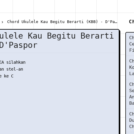
C
Chord Ukulele Kau Begitu Berarti (KBB) - D'Paspor
ulele Kau Begitu Berarti
C
D'Paspor
C
F
C
EA silahkan

K
n stel-an

L
 ke C

C
S
A
B
C
D
C