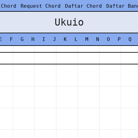
 Chord
Request Chord
Daftar Chord
Daftar Ban
Ukuio
E
F
G
H
I
J
K
L
M
N
O
P
Q