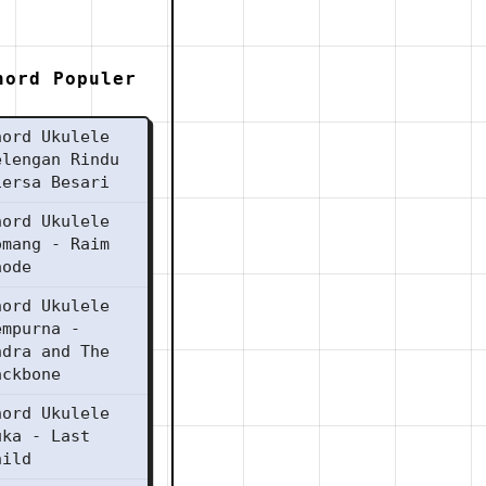
hord Populer
hord Ukulele
elengan Rindu
iersa Besari
hord Ukulele
omang - Raim
aode
hord Ukulele
empurna -
ndra and The
ackbone
hord Ukulele
uka - Last
hild