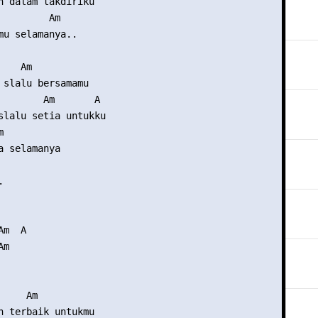
h dalam takdiriku

         Am

mu selamanya..

   Am

 slalu bersamamu

        Am       A

slalu setia untukku



a selamanya



m  A

m

    Am

n terbaik untukmu
