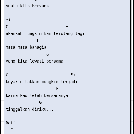
suatu kita bersama..

*)

C                        Em

akankah mungkin kan terulang lagi

             F

masa masa bahagia

                 G

yang kita lewati bersama

C                          Em

kuyakin takkan mungkin terjadi

                     F

karna kau telah bersamanya

              G

tinggalkan diriku...

Reff :

  C
