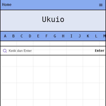
Home
Ukuio
A
B
C
D
E
F
G
H
I
J
K
L
M