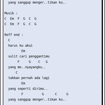
  yang sanggup menger..tikan ku..

Musik :

C  Em  F  G  C  G

C  Em  F  G  C  G

Reff end :

  C

  harus ku akui

         Em

  sulit cari penggantimu

       F     G    C   G

  yang me..nyayangku..

      C

  takkan pernah ada lagi

         Em

  yang seperti dirimu..

         F          G      C     G

  yang sanggup menger..tikan ku..
