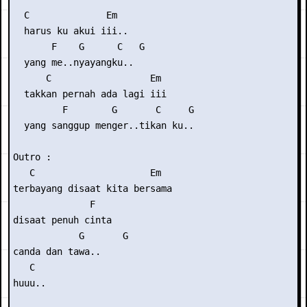
  C              Em

  harus ku akui iii..

       F    G      C   G

  yang me..nyayangku..

      C                  Em

  takkan pernah ada lagi iii

         F        G       C     G

  yang sanggup menger..tikan ku..

Outro :

   C                     Em

terbayang disaat kita bersama

              F

disaat penuh cinta

            G       G

canda dan tawa..

   C

huuu..
