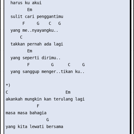
  harus ku akui

         Em

  sulit cari penggantimu

       F     G    C   G

  yang me..nyayangku..

      C

  takkan pernah ada lagi

         Em

  yang seperti dirimu..

         F         G      C     G

  yang sanggup menger..tikan ku..

*)

C                        Em

akankah mungkin kan terulang lagi

             F

masa masa bahagia

                 G

yang kita lewati bersama
