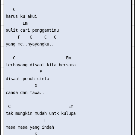
   C

harus ku akui

       Em

sulit cari penggantimu

     F    G     C   G

yang me..nyayangku..

   C                     Em

terbayang disaat kita bersama

              F

disaat penuh cinta

            G

canda dan tawa..

 C                        Em

tak mungkin mudah untk kulupa

                F

masa masa yang indah

            G
