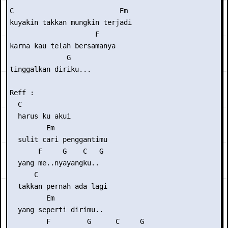
C                          Em

kuyakin takkan mungkin terjadi

                     F

karna kau telah bersamanya

              G

tinggalkan diriku...

Reff :

  C

  harus ku akui

         Em

  sulit cari penggantimu

       F     G    C   G

  yang me..nyayangku..

      C

  takkan pernah ada lagi

         Em

  yang seperti dirimu..

         F         G      C     G
