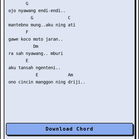
        G

 ojo nyawang endi-endi..

          G              C

 mantebno mung..aku ning ati

        F

 gawe koco moto jaran..

           Dm

 ra sah nyawang.. mburi

        E

 aku tansah ngenteni..

            E            Am

Download Chord