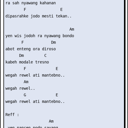
ra sah nyawang kahanan

        F               E

dipasrahke jodo mesti tekan..

                            Am

yen wis jodoh ra nyawang bondo

       F            Dm

abot enteng ora diroso

      Dm         C

kabeh modale tresno

        F             E

wegah rewel ati mantebno..

        Am

wegah rewel..

        G             E

wegah rewel ati mantebno..

Reff :

                   Am

 yen pancen podo sayang..
