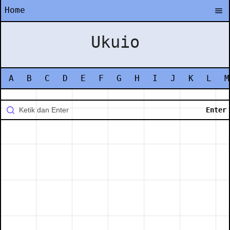
Home
Ukuio
A
B
C
D
E
F
G
H
I
J
K
L
M