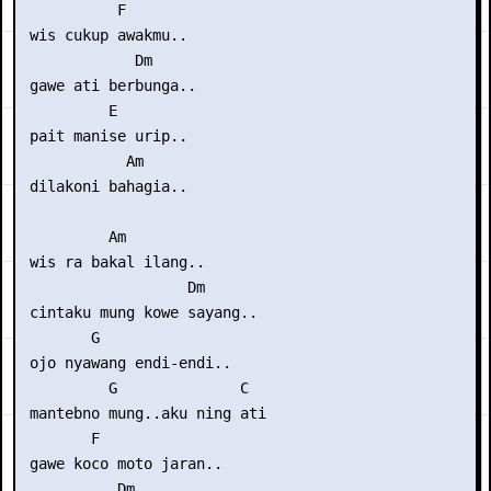
           F

 wis cukup awakmu..

             Dm

 gawe ati berbunga..

          E

 pait manise urip..

            Am

 dilakoni bahagia..

          Am

 wis ra bakal ilang..

                   Dm

 cintaku mung kowe sayang..

        G

 ojo nyawang endi-endi..

          G              C

 mantebno mung..aku ning ati

        F

 gawe koco moto jaran..

           Dm
