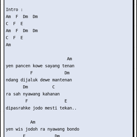
Intro : 

Am  F  Dm  Dm

C  F  E

Am  F  Dm  Dm

C  F  E

Am

                         Am

yen pancen kowe sayang tenan

          F             Dm

ndang dijaluk dewe mantenan

       Dm          C

ra sah nyawang kahanan

        F               E

dipasrahke jodo mesti tekan..

          Am

yen wis jodoh ra nyawang bondo

       F            Dm
