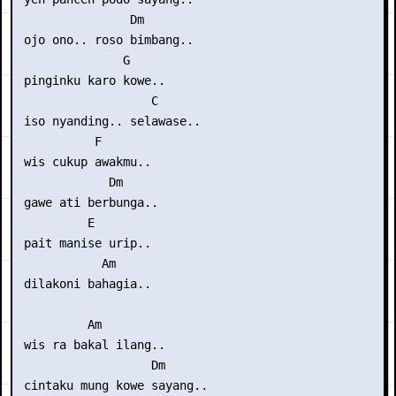
                Dm

 ojo ono.. roso bimbang..

               G

 pinginku karo kowe..

                   C

 iso nyanding.. selawase..

           F

 wis cukup awakmu..

             Dm

 gawe ati berbunga..

          E

 pait manise urip..

            Am

 dilakoni bahagia..

          Am

 wis ra bakal ilang..

                   Dm

 cintaku mung kowe sayang..
