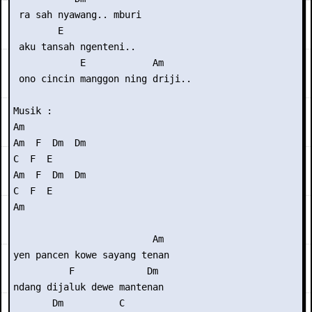
 ra sah nyawang.. mburi

        E

 aku tansah ngenteni..

            E            Am

 ono cincin manggon ning driji..

Musik : 

Am

Am  F  Dm  Dm

C  F  E

Am  F  Dm  Dm

C  F  E

Am

                         Am

yen pancen kowe sayang tenan

          F             Dm

ndang dijaluk dewe mantenan

       Dm          C
