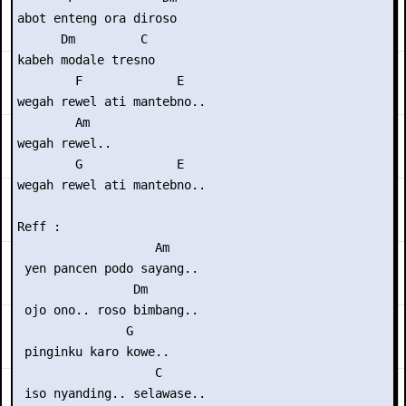
abot enteng ora diroso

      Dm         C

kabeh modale tresno

        F             E

wegah rewel ati mantebno..

        Am

wegah rewel..

        G             E

wegah rewel ati mantebno..

Reff :

                   Am

 yen pancen podo sayang..

                Dm

 ojo ono.. roso bimbang..

               G

 pinginku karo kowe..

                   C

 iso nyanding.. selawase..
