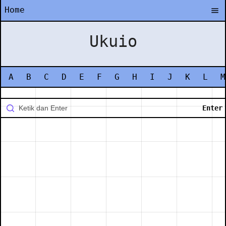
Home
Ukuio
A
B
C
D
E
F
G
H
I
J
K
L
M