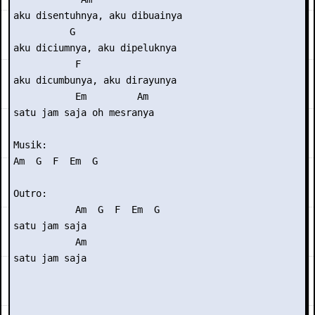
aku disentuhnya, aku dibuainya

          G

aku diciumnya, aku dipeluknya

           F

aku dicumbunya, aku dirayunya

           Em         Am

satu jam saja oh mesranya

Musik: 

Am  G  F  Em  G

Outro:

           Am  G  F  Em  G

satu jam saja

           Am
