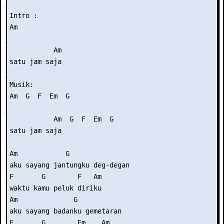
Intro : 

Am

           Am

satu jam saja

Musik: 

Am  G  F  Em  G

           Am  G  F  Em  G

satu jam saja

Am            G

aku sayang jantungku deg-degan

F       G        F   Am

waktu kamu peluk diriku

Am              G

aku sayang badanku gemetaran

F       G        Em    Am
