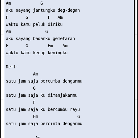
Am            G

aku sayang jantungku deg-degan

F       G        F   Am

waktu kamu peluk diriku

Am              G

aku sayang badanku gemetaran

F       G        Em    Am

waktu kamu kecup keningku

Reff:

           Am

satu jam saja bercumbu denganmu

           G

satu jam saja ku dimanjakanmu

           F

satu jam saja ku bercumbu rayu

           Em                G

satu jam saja bercinta denganmu

            Am
