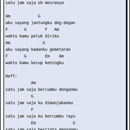
satu jam saja oh mesranya

Am            G

aku sayang jantungku deg-degan

F       G        F   Am

waktu kamu peluk diriku

Am              G

aku sayang badanku gemetaran

F       G        Em    Am

waktu kamu kecup keningku

Reff:

           Am

satu jam saja bercumbu denganmu

           G

satu jam saja ku dimanjakanmu

           F

satu jam saja ku bercumbu rayu

           Em                G

satu jam saja bercinta denganmu
