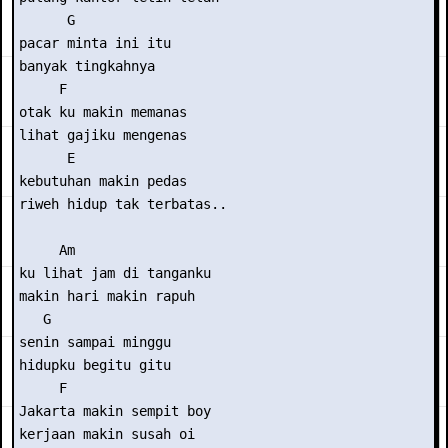
      G

pacar minta ini itu

banyak tingkahnya

     F

otak ku makin memanas

lihat gajiku mengenas

      E

kebutuhan makin pedas

riweh hidup tak terbatas..

     Am

ku lihat jam di tanganku

makin hari makin rapuh

   G

senin sampai minggu

hidupku begitu gitu

     F

Jakarta makin sempit boy

kerjaan makin susah oi
