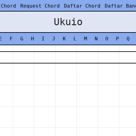
 Chord
Request Chord
Daftar Chord
Daftar Ban
Ukuio
E
F
G
H
I
J
K
L
M
N
O
P
Q