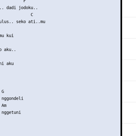
          F

.. dadi jodoku..

             C

ulus.. seko ati..mu

u kui

 aku..

i aku

G

nggondeli

Am

nggetuni
