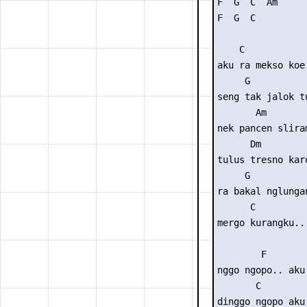
F  G  C  Am

F  G  C

    C            
aku ra mekso koe
     G          
seng tak jalok t
       Am

nek pancen sliram
      Dm

tulus tresno karo
     G

ra bakal nglungan
      C

mergo kurangku..

        F        
nggo ngopo.. aku 
       C         
dinggo ngopo aku 