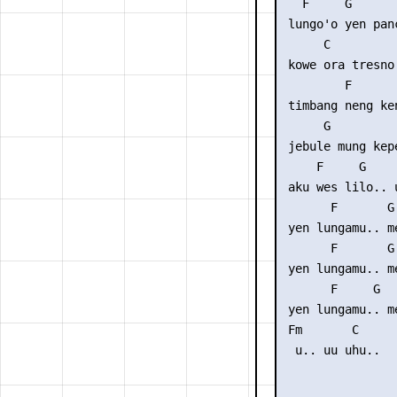
   F     G       
 lungo'o yen panc
      C          
 kowe ora tresno.
         F      

 timbang neng ken
      G          
 jebule mung kepe
     F     G    
 aku wes lilo.. 
       F       G
 yen lungamu.. m
       F       G
 yen lungamu.. m
       F     G  
 yen lungamu.. m
 Fm       C
