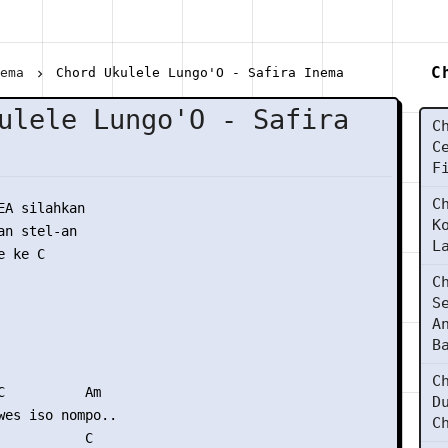
C
nema
Chord Ukulele Lungo'O - Safira Inema
ulele Lungo'O - Safira
C
C
F
C
EA silahkan

K
n stel-an

L
 ke C

C
S
A
B
C
C          Am

D
wes iso nompo..

C
           C
