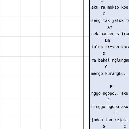
    C           
aku ra mekso koe
     G          
seng tak jalok t
       Am

nek pancen sliram
      Dm

tulus tresno karo
     G

ra bakal nglungan
      C

mergo kurangku..

        F        
nggo ngopo.. aku 
       C         
dinggo ngopo aku 
          F

jodoh lan rejeki

     G        C
