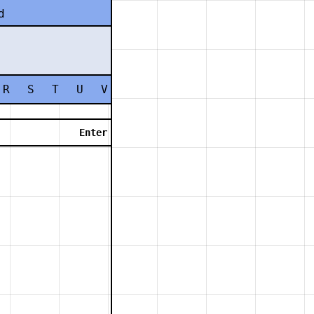
d
R
S
T
U
V
W
X
Y
Z