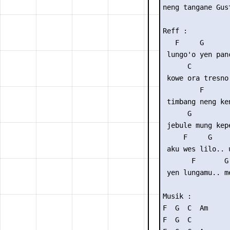
neng tangane Gust
Reff :           
   F     G       
 lungo'o yen panc
      C          
 kowe ora tresno

         F      

 timbang neng ken
      G          
 jebule mung kepe
     F     G    
 aku wes lilo.. 
       F       G
 yen lungamu.. m
Musik : 

F  G  C  Am

F  G  C
