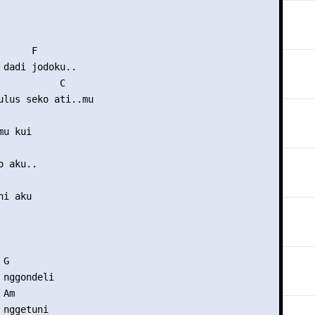
     F

 dadi jodoku..

           C

ulus seko ati..mu

u kui

 aku..

i aku

G

nggondeli

Am

nggetuni
