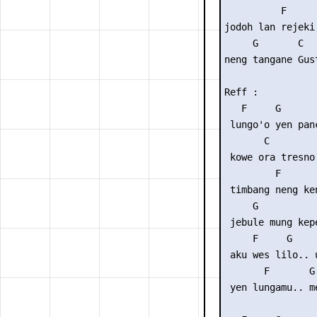
          F

jodoh lan rejeki

     G       C

neng tangane Gust
Reff :           
   F     G      

 lungo'o yen panc
       C         
 kowe ora tresno.
         F       
 timbang neng ken
     G           
 jebule mung kepe
     F     G    
 aku wes lilo.. 
       F       G
 yen lungamu.. m