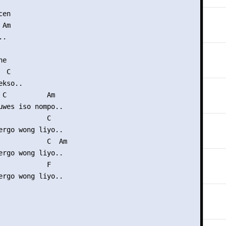


en

Am

.

e

 C

kso..

 C          Am

uwes iso nompo..

            C

ergo wong liyo..

            C  Am

ergo wong liyo..

            F

ergo wong liyo..
