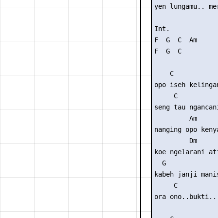
yen lungamu.. me
Int. 

F  G  C  Am

F  G  C

    C           
opo iseh kelinga
     C          
seng tau ngancan
         Am

nanging opo kenya
         Dm

koe ngelarani ati
  G

kabeh janji manis
     C

ora ono..bukti..
