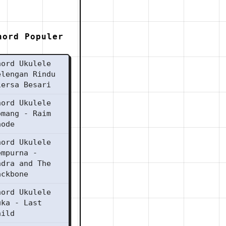
hord Populer
hord Ukulele
elengan Rindu
iersa Besari
hord Ukulele
omang - Raim
aode
hord Ukulele
empurna -
ndra and The
ackbone
hord Ukulele
uka - Last
hild