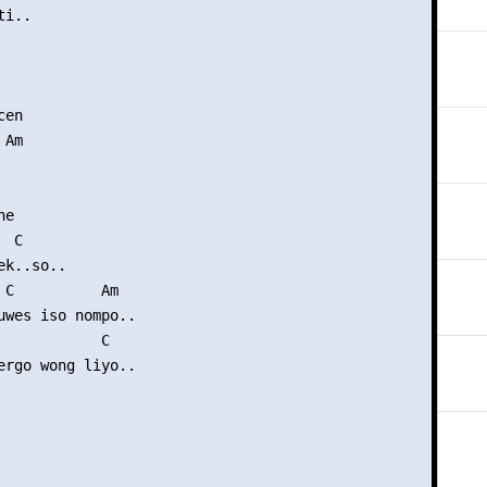
i..

       



en

Am

e

 C

k..so..

 C          Am

uwes iso nompo..

            C

ergo wong liyo..
