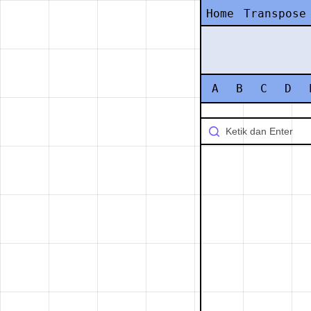
Home
Transpose
A
B
C
D