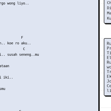
C
rgo wong liyo..

D
M
K
           F

n.. koe ro aku..

R
P
            C

T
i.. susah seneng..mu

E
R
taan

w
T
E
 iki..

J
C
mu

l