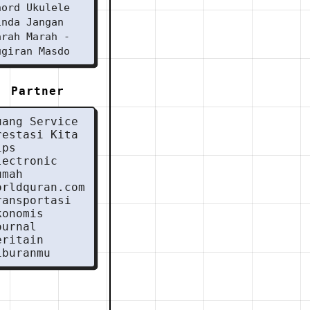
hord Ukulele
inda Jangan
arah Marah -
ugiran Masdo
Partner
uang Service
restasi Kita
ips
lectronic
umah
orldquran.com
ransportasi
konomis
ournal
eritain
iburanmu