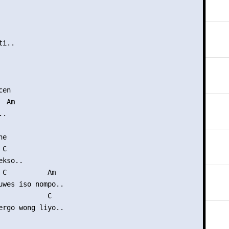
i..

       

en

 Am

.



e

C

kso..

 C          Am

uwes iso nompo..

            C

ergo wong liyo..
