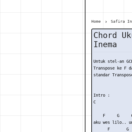
Home
Safira I
Chord Uk
Inema
Untuk stel-an GC
Transpose ke F da
standar Transpose
Intro : 

C

    F     G     
aku wes lilo.. u
      F       G 