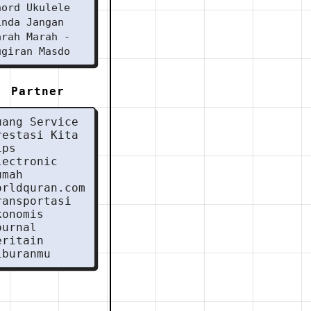
hord Ukulele
inda Jangan
arah Marah -
ugiran Masdo
Partner
uang Service
restasi Kita
ips
lectronic
umah
orldquran.com
ransportasi
konomis
ournal
eritain
iburanmu