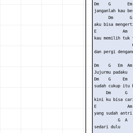
Dm    G       Em
janganlah kau be
      Dm       G 
aku bisa mengerti
E           Am  
kau memilih tuk 
                G
dan pergi dengann
Dm    G   Em  Am 
Jujurmu padaku 

Dm    G     Em   
sudah cukup itu b
     Dm      G   
kini ku bisa cari
E             Am
yang sudah antri
          G  A 

sedari dulu 
