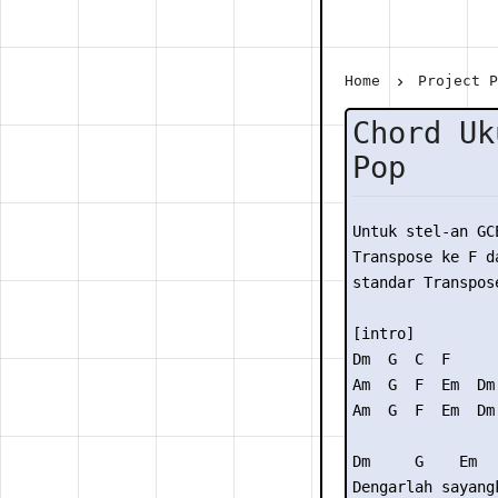
Home
Project 
Chord Uk
Pop
Untuk stel-an GC
Transpose ke F da
standar Transpose
[intro] 

Dm  G  C  F  

Am  G  F  Em  Dm 
Am  G  F  Em  Dm 
Dm     G    Em   
Dengarlah sayangk