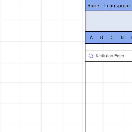
Home
Transpose
A
B
C
D