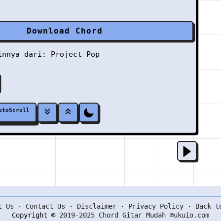
Download Chord
ainnya dari:
Project Pop
utoScroll
t Us
·
Contact Us
·
Disclaimer
·
Privacy Policy
·
Back t
Copyright ©
2019-2025 Chord Gitar Mudah ©ukuio.com