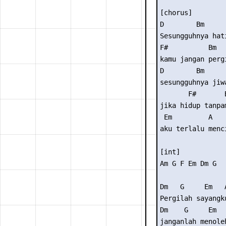
[chorus] 

D        Bm     
Sesungguhnya hat
F#          Bm  
kamu jangan perg
D        Bm     
sesungguhnya jiw
       F#       B
jika hidup tanpam
 Em         A    
aku terlalu menci
[int] 

Am G F Em Dm G 

Dm   G     Em   A
Pergilah sayangku
Dm    G     Em   
janganlah menoleh