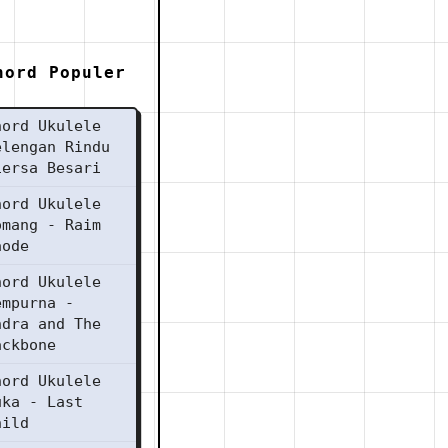
hord Populer
hord Ukulele
elengan Rindu
iersa Besari
hord Ukulele
omang - Raim
aode
hord Ukulele
empurna -
ndra and The
ackbone
hord Ukulele
uka - Last
hild