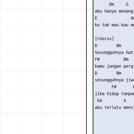
      Dm     G   
aku hanya menang
E              A
ku tak mau kau m
[chorus] 

D        Bm     
Sesungguhnya hat
F#          Bm  
kamu jangan perg
D        Bm     
sesungguhnya jiw
       F#       B
jika hidup tanpam
 Em         A    