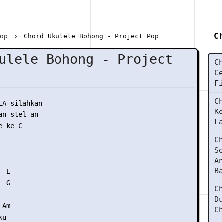
C
Pop
Chord Ukulele Bohong - Project Pop
ulele Bohong - Project
C
C
F
C
EA silahkan

K
n stel-an

L
 ke C

C
S
A
B
 E 

 G 

C
D
Am 

C
u 
