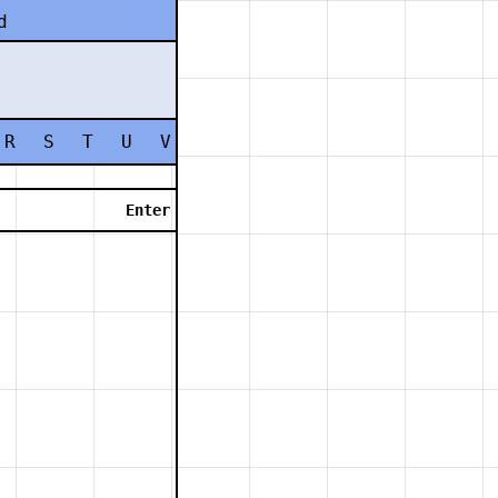
d
R
S
T
U
V
W
X
Y
Z