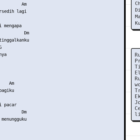
C
         Am 

D
rsedih lagi 

M
      

K
 mengapa 

          Dm 

tinggalkanku 

 

ya 

R
P
T


E
R
   Am 

w
T
agiku 

E
 

J
 pacar 

C
         Dm 

l
 menungguku 
