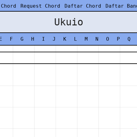
 Chord
Request Chord
Daftar Chord
Daftar Ban
Ukuio
E
F
G
H
I
J
K
L
M
N
O
P
Q