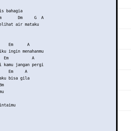
  

is bahagia 

m       Dm     G  A 

elihat air mataku 

    Em      A 

iku ingin menahanmu 

  Em          A 

i kamu jangan pergi 

    Em     A 

aku bisa gila 

m 

u 

     
