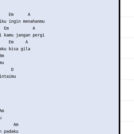
    Em      A 

iku ingin menahanmu 

  Em          A 

i kamu jangan pergi 

    Em     A 

aku bisa gila 

m 

u 

    D 

ntaimu 

m 

 

     Am 

 padaku 
