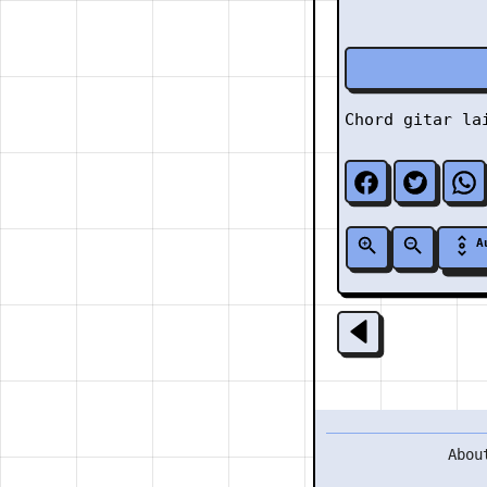
Chord gitar l
A
Abou