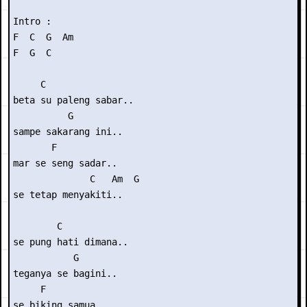
Intro : 

F  C  G  Am

F  G  C 

     C

beta su paleng sabar..

          G

sampe sakarang ini..

       F

mar se seng sadar..

              C   Am  G 

se tetap menyakiti..

        C

se pung hati dimana..

           G

teganya se bagini..

     F

se biking samua..
