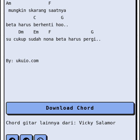
Am               F

 mungkin skarang saatnya

           C          G

beta harus berhenti hoo..

     Dm    Em    F                G

su cukup sudah nona beta harus pergi..

Download Chord
Chord gitar lainnya dari:
Vicky Salamor