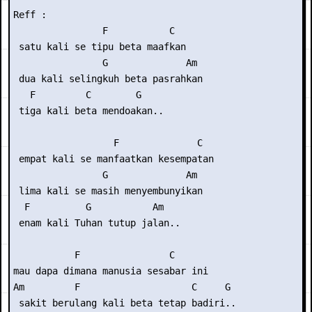
Reff :

                F           C

 satu kali se tipu beta maafkan

                G              Am

 dua kali selingkuh beta pasrahkan

   F         C        G

 tiga kali beta mendoakan..

                  F              C

 empat kali se manfaatkan kesempatan

                G              Am

 lima kali se masih menyembunyikan

  F          G           Am

 enam kali Tuhan tutup jalan..

           F                C

mau dapa dimana manusia sesabar ini

Am         F                    C     G 

 sakit berulang kali beta tetap badiri..
