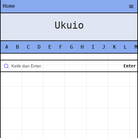
Home
Ukuio
A
B
C
D
E
F
G
H
I
J
K
L
M