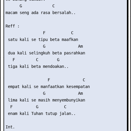
      G             C

macam seng ada rasa bersalah..

Reff :

                F           C

 satu kali se tipu beta maafkan

                G              Am

 dua kali selingkuh beta pasrahkan

   F         C        G

 tiga kali beta mendoakan..

                  F              C

 empat kali se manfaatkan kesempatan

                G              Am

 lima kali se masih menyembunyikan

  F          G           C

 enam kali Tuhan tutup jalan..

Int.
