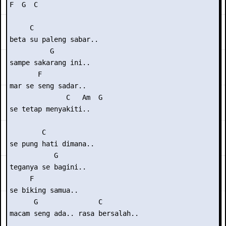
F  G  C 

     C

beta su paleng sabar..

          G

sampe sakarang ini..

       F

mar se seng sadar..

              C   Am  G 

se tetap menyakiti..

        C

se pung hati dimana..

           G

teganya se bagini..

     F

se biking samua..

      G               C

macam seng ada.. rasa bersalah..
