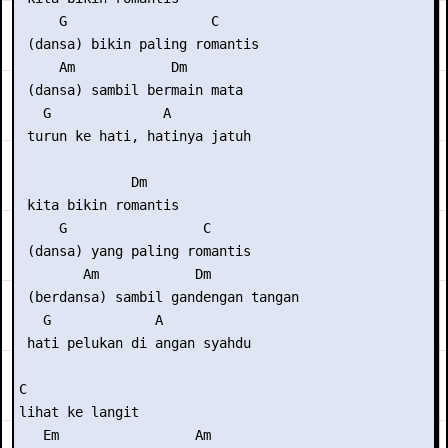
     G                  C

 (dansa) bikin paling romantis

     Am            Dm

 (dansa) sambil bermain mata

   G              A

 turun ke hati, hatinya jatuh

              Dm

 kita bikin romantis

     G                 C

 (dansa) yang paling romantis

        Am            Dm

 (berdansa) sambil gandengan tangan

   G             A

 hati pelukan di angan syahdu

C

lihat ke langit

   Em                 Am
