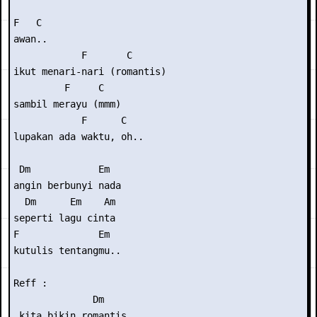
F   C

awan..

            F       C

ikut menari-nari (romantis)

         F     C

sambil merayu (mmm)

            F      C

lupakan ada waktu, oh..

 Dm            Em

angin berbunyi nada

  Dm      Em    Am

seperti lagu cinta

F              Em

kutulis tentangmu..

Reff :

              Dm

 kita bikin romantis
