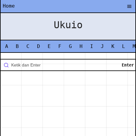
Home
Ukuio
A
B
C
D
E
F
G
H
I
J
K
L
M