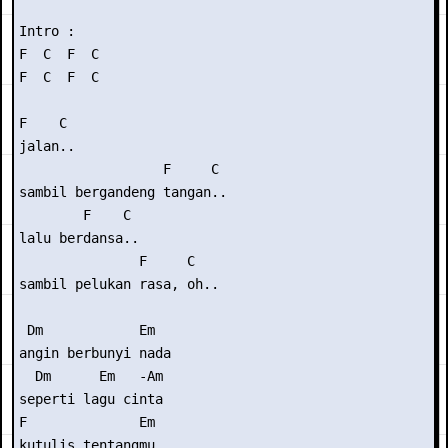
Intro :

F  C  F  C

F  C  F  C

F    C

jalan..

                  F     C

sambil bergandeng tangan..

        F    C

lalu berdansa..

               F     C

sambil pelukan rasa, oh..

 Dm            Em

angin berbunyi nada

  Dm      Em   -Am

seperti lagu cinta

F              Em

kutulis tentangmu..
