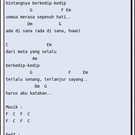
bintangnya berkedip-kedip

          G            F Em

semua merasa sepenuh hati..

         Dm           G

ada di sana (ada di sana, huwo)

C                Em  

dari mata yang selalu 

           Am

berkedip-kedip

          G               F     Em

terlalu senang, terlanjur sayang..

            Dm  G

harus aku katakan..

Musik :

F  C  F  C

F  C  F  C

Reff :
