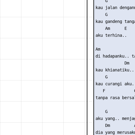
    G

kau jalan dengann
    G

kau gandeng tanga
    Am      E

aku terhina..

Am

di hadapanku.. t
            Dm

kau khianatiku..

    G

kau curangi aku.
   F            
tanpa rasa bersa
    G            
aku yang.. menjag
    Dm          A
dia yang merusakn