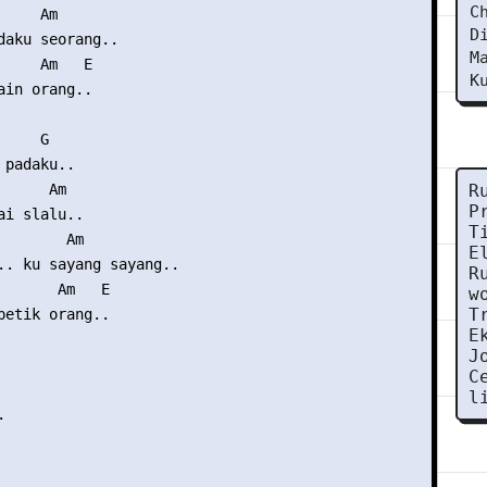
C
    Am

D
daku seorang..

M
     Am   E  

K
ain orang..

    G

padaku..

     Am

R
P
i slalu..

T
       Am

E
.. ku sayang sayang..

R
       Am   E

w
T
petik orang..

E
J
C
l
 
