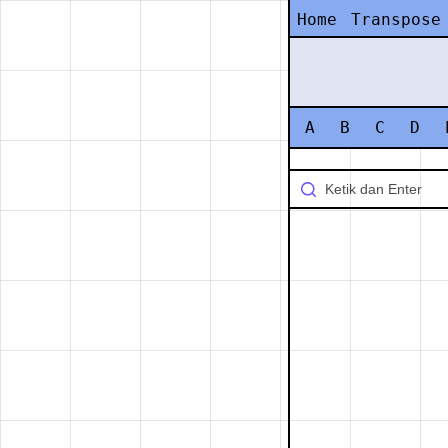
Home
Transpose
A
B
C
D