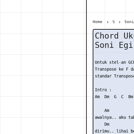
Home
S
Son
Chord Uk
Soni Egi
Untuk stel-an GC
Transpose ke F da
standar Transpose
Intro :

Am  Dm  G  C  Bm 
    Am           
awalnya.. aku ta
    Dm           
dirimu.. lihai be