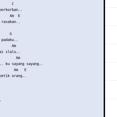
     C

berkorban..

    Am  E

rasakan..

    G

padaku..

     Am

i slalu..

       Am

.. ku sayang sayang..

       Am   E

petik orang..

 
