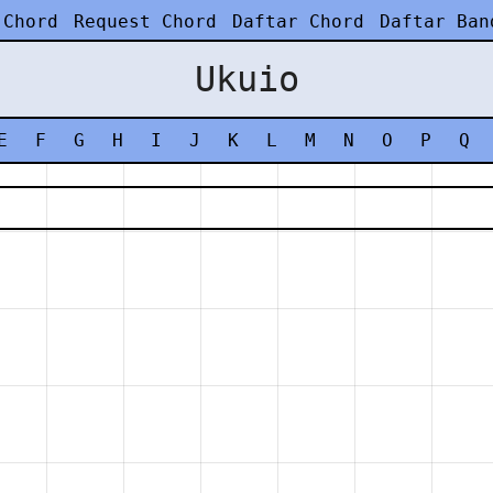
 Chord
Request Chord
Daftar Chord
Daftar Ban
Ukuio
E
F
G
H
I
J
K
L
M
N
O
P
Q