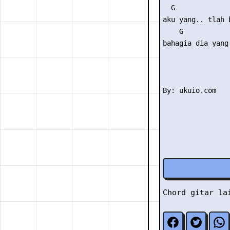
  G              
aku yang.. tlah 
    G            
bahagia dia yang 
Chord gitar l