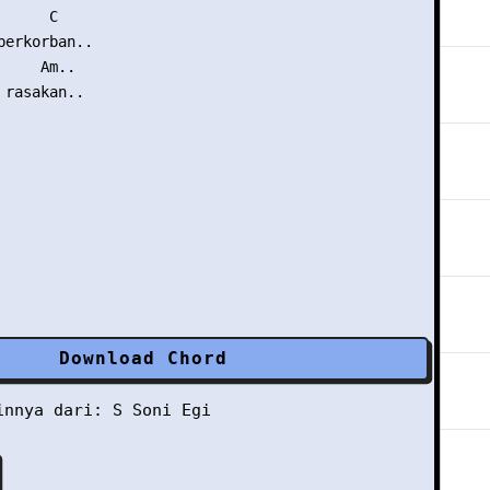
     C

berkorban..

    Am..

rasakan..

Download Chord
ainnya dari:
S
Soni Egi