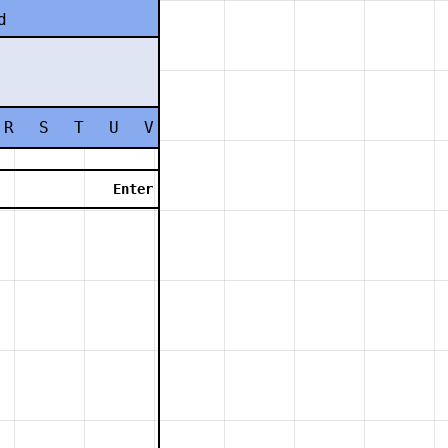
d
R
S
T
U
V
W
X
Y
Z