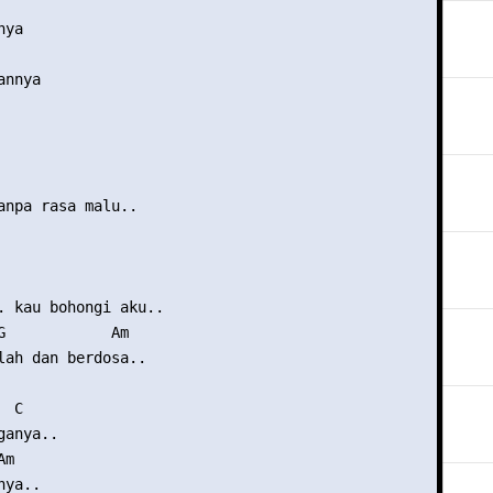
ya

nnya

anpa rasa malu..

. kau bohongi aku..

G            Am

lah dan berdosa..

 C

anya..

m

ya..
