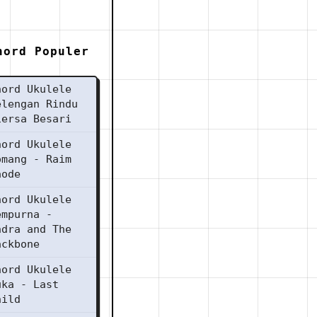
hord Populer
hord Ukulele
elengan Rindu
iersa Besari
hord Ukulele
omang - Raim
aode
hord Ukulele
empurna -
ndra and The
ackbone
hord Ukulele
uka - Last
hild