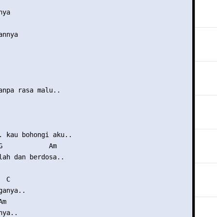
ya

nnya

anpa rasa malu..

. kau bohongi aku..

G            Am

lah dan berdosa..

 C

anya..

m

ya..
