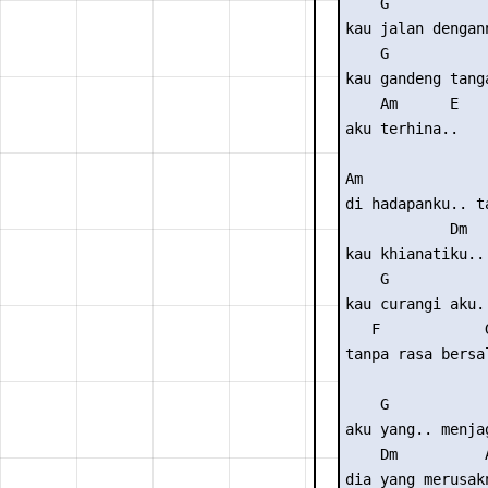
    G

kau jalan dengann
    G

kau gandeng tanga
    Am      E

aku terhina..

Am

di hadapanku.. t
            Dm

kau khianatiku..

    G

kau curangi aku.
   F            
tanpa rasa bersa
    G            
aku yang.. menjag
    Dm          A
dia yang merusakn