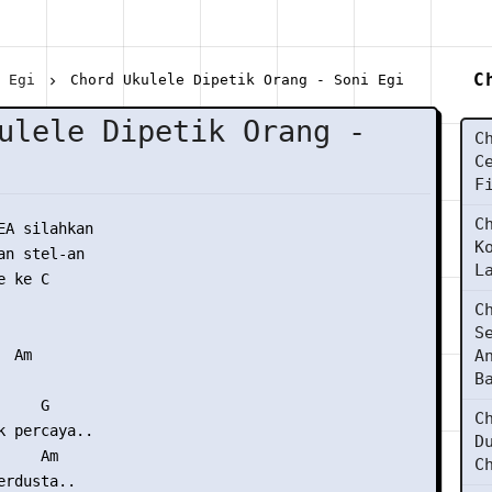
C
i Egi
Chord Ukulele Dipetik Orang - Soni Egi
ulele Dipetik Orang -
C
C
F
C
EA silahkan

K
n stel-an

L
 ke C

C
S
 Am 

A
B
    G

C
k percaya..

D
    Am

C
rdusta..
