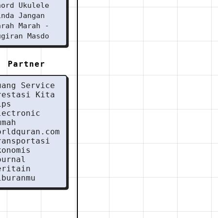
hord Ukulele
inda Jangan
arah Marah -
ugiran Masdo
Partner
uang Service
restasi Kita
ips
lectronic
umah
orldquran.com
ransportasi
konomis
ournal
eritain
iburanmu