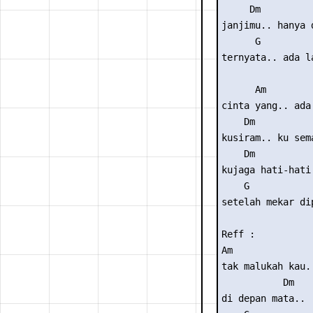
     Dm          
janjimu.. hanya 
      G         
ternyata.. ada l
      Am         
cinta yang.. ada 
    Dm           
kusiram.. ku sema
    Dm           
kujaga hati-hati
    G           
setelah mekar di
Reff :

Am

tak malukah kau..
           Dm

di depan mata..
