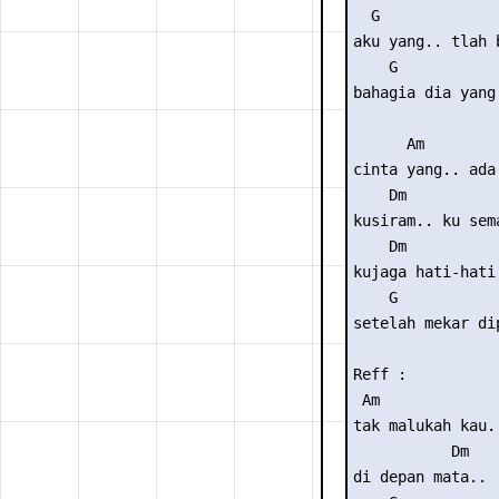
  G              
aku yang.. tlah 
    G            
bahagia dia yang 
      Am         
cinta yang.. ada 
    Dm           
kusiram.. ku sema
    Dm           
kujaga hati-hati
    G           
setelah mekar di
Reff :

 Am

tak malukah kau..
           Dm

di depan mata..
