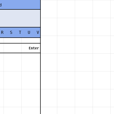
d
R
S
T
U
V
W
X
Y
Z