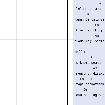
F           Em

 lelah bertahan d
      Dm        
namun terlalu sa
F          Em   
 biar biar ku ja
           Am    
tiada lagi sedih
Reff :

         C       
 sikapmu seakan a
          Am     
 menyuruh diriku 
   Em    F       
 tapi perkataanmu
     Dm          
 aku penting bagi