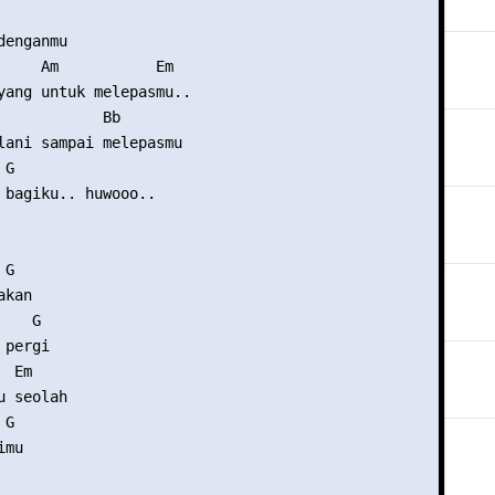
enganmu

     Am           Em

yang untuk melepasmu..

            Bb

lani sampai melepasmu

G

 bagiku.. huwooo..

G    

kan

   G

pergi

 Em

 seolah

G

mu
