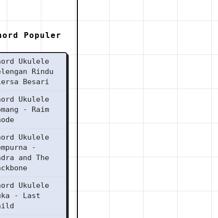
hord Populer
hord Ukulele
elengan Rindu
iersa Besari
hord Ukulele
omang - Raim
aode
hord Ukulele
empurna -
ndra and The
ackbone
hord Ukulele
uka - Last
hild