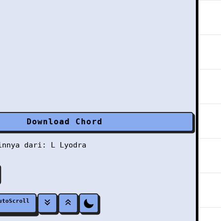
Download Chord
ainnya dari:
L
Lyodra
utoScroll