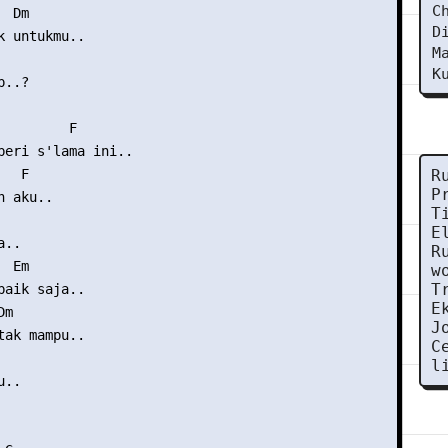
C
 Dm

D
k untukmu..

M
K
..?

        F

beri s'lama ini..

  F

R
P
 aku..

T
E
..

R
 Em

w
T
baik saja..

E
m

J
tak mampu..

C
l
..
