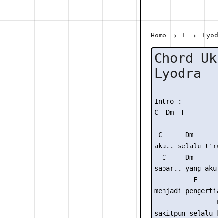
Home
L
Lyo
Chord Uk
Lyodra
Intro : 

C  Dm  F

 C      Dm       
aku.. selalu t'r
  C     Dm       
sabar.. yang aku 
          F

menjadi pengertia
                E
sakitpun selalu 