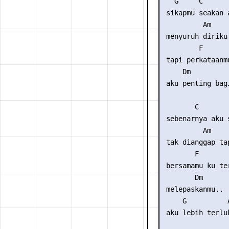
   G     C       
 sikapmu seakan a
          Am     
 menyuruh diriku 
         F       
 tapi perkataanmu
     Dm          
 aku penting bagi
        C        
 sebenarnya aku s
          Am     
 tak dianggap tap
        F        
 bersamamu ku ter
        Dm

 melepaskanmu..

     G          A
 aku lebih terluk