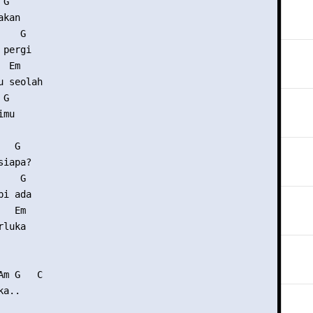
G   

kan

   G

pergi

 Em

 seolah

G

mu

  G 

iapa? 

   G

i ada

  Em

luka

m G   C

a..
