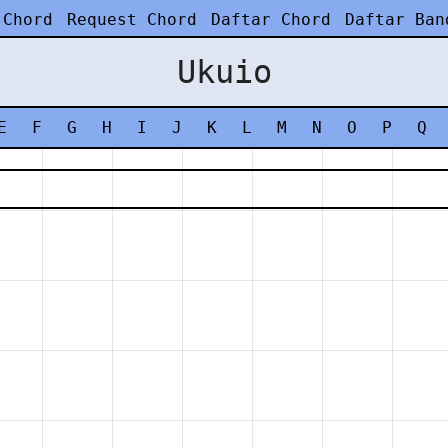
 Chord
Request Chord
Daftar Chord
Daftar Ban
Ukuio
E
F
G
H
I
J
K
L
M
N
O
P
Q