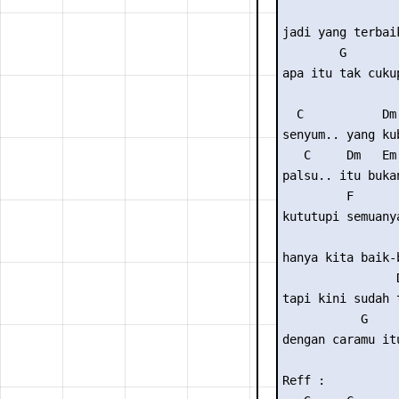
                 
jadi yang terbai
        G

apa itu tak cukup
  C           Dm 
senyum.. yang ku
   C     Dm   Em 
palsu.. itu bukan
         F

kututupi semuanya
                 
hanya kita baik-
                D
tapi kini sudah 
           G

dengan caramu itu
Reff :
