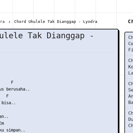
C
dra
Chord Ukulele Tak Dianggap - Lyodra
ulele Tak Dianggap -
C
C
F
C
K
L
    F

C
us berusaha..

S
  F

A
B
bisa..

C
n..

D
m

C
ku simpan..
