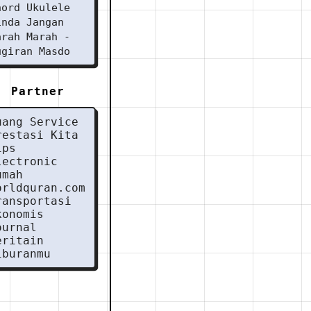
hord Ukulele
inda Jangan
arah Marah -
ugiran Masdo
Partner
uang Service
restasi Kita
ips
lectronic
umah
orldquran.com
ransportasi
konomis
ournal
eritain
iburanmu