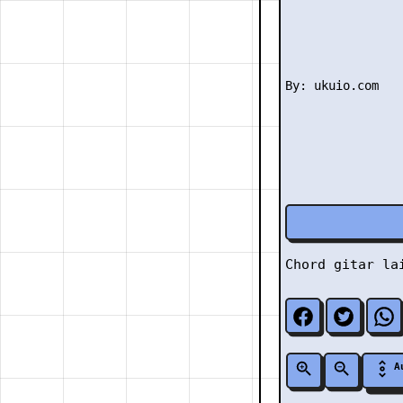
Chord gitar l
A