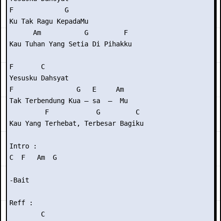
F             G

Ku Tak Ragu KepadaMu

      Am           G         F 

Kau Tuhan Yang Setia Di Pihakku

F       C

Yesusku Dahsyat

F                G   E     Am

Tak Terbendung Kua – sa  –  Mu

         F            G         C

Kau Yang Terhebat, Terbesar Bagiku

Intro :

C  F   Am  G

-Bait

Reff :

        C
