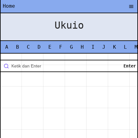
Home
Ukuio
A
B
C
D
E
F
G
H
I
J
K
L
M