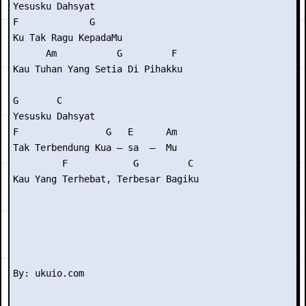
Yesusku Dahsyat

F             G

Ku Tak Ragu KepadaMu

      Am           G         F

Kau Tuhan Yang Setia Di Pihakku

G       C

Yesusku Dahsyat

F                G   E      Am

Tak Terbendung Kua – sa  –  Mu

         F            G         C

Kau Yang Terhebat, Terbesar Bagiku
