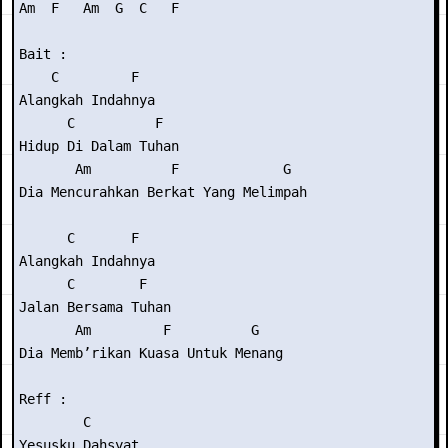
Am  F   Am  G  C   F

Bait :

    C         F

Alangkah Indahnya

      C          F

Hidup Di Dalam Tuhan

       Am          F             G

Dia Mencurahkan Berkat Yang Melimpah

      C       F

Alangkah Indahnya

      C        F

Jalan Bersama Tuhan

       Am         F          G

Dia Memb’rikan Kuasa Untuk Menang

Reff :

        C

Yesusku Dahsyat
