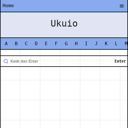
Home
Ukuio
A
B
C
D
E
F
G
H
I
J
K
L
M