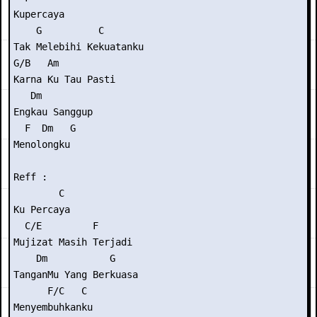
Kupercaya

    G          C

Tak Melebihi Kekuatanku

G/B   Am

Karna Ku Tau Pasti

   Dm

Engkau Sanggup

  F  Dm   G

Menolongku

Reff :

        C

Ku Percaya

  C/E         F

Mujizat Masih Terjadi

    Dm           G

TanganMu Yang Berkuasa

      F/C   C

Menyembuhkanku
