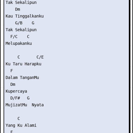
Tak Sekalipun

    Dm

Kau Tinggalkanku

    G/B    G

Tak Sekalipun

  F/C    C

Melupakanku

     C       C/E

Ku Taru Harapku

  F

Dalam TanganMu

  Dm

Kupercaya

  D/F#   G

MujizatMu  Nyata

     C

Yang Ku Alami

  F
