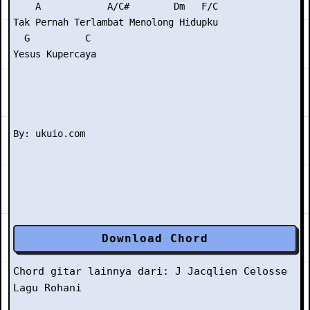
    A            A/C#        Dm   F/C

Tak Pernah Terlambat Menolong Hidupku

  G          C

Yesus Kupercaya

Download Chord
Chord gitar lainnya dari:
J
Jacqlien Celosse
Lagu Rohani