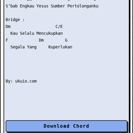
S’bab Engkau Yesus Sumber Pertolonganku

Bridge :

Dm                   C/E

  Kau Selalu Mencukupkan

F             Dm         G

  Segala Yang     Kuperlukan

Download Chord