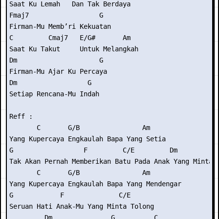
Saat Ku Lemah   Dan Tak Berdaya

Fmaj7                  G

Firman-Mu Memb’ri Kekuatan

C         Cmaj7   E/G#       Am

Saat Ku Takut     Untuk Melangkah

Dm                     G

Firman-Mu Ajar Ku Percaya

Dm                  G

Setiap Rencana-Mu Indah

Reff :

       C       G/B                Am

Yang Kupercaya Engkaulah Bapa Yang Setia

G                  F         C/E         Dm           
Tak Akan Pernah Memberikan Batu Pada Anak Yang Minta R
       C       G/B                Am

Yang Kupercaya Engkaulah Bapa Yang Mendengar

G            F              C/E

Seruan Hati Anak-Mu Yang Minta Tolong

         Dm               G          C
