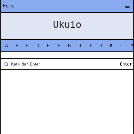
Home
Ukuio
A
B
C
D
E
F
G
H
I
J
K
L
M