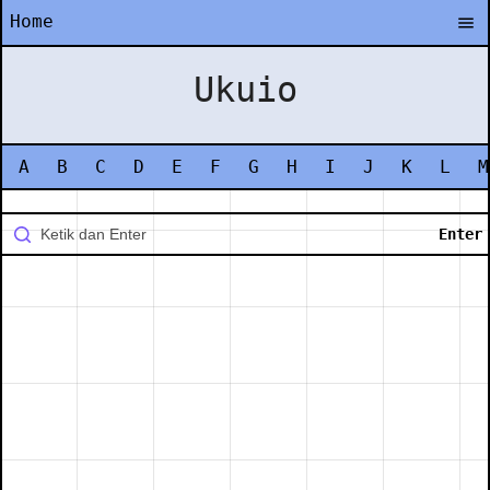
Home
Ukuio
A
B
C
D
E
F
G
H
I
J
K
L
M