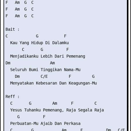
F   Am  G  C

F   Am  G  C

F   Am  G  C

Bait :

C            G           F

  Kau Yang Hidup Di Dalamku

       C       G          F

  Menjadikanku Lebih Dari Pemenang

Dm                 Am

  Seluruh Bumi Tinggikan Nama-Mu

    Dm         C/E         F         G

  Menyatakan Kebesaran Dan Keagungan-Mu

Reff :

  C       G         Am      F         C

  Yesus Tuhanku Pemenang, Raja Segala Raja

     G          F

  Perbuatan-Mu Ajaib Dan Perkasa

  C        G            Am      F          Dm   C/E
