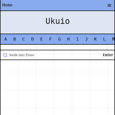
Home
Ukuio
A
B
C
D
E
F
G
H
I
J
K
L
M