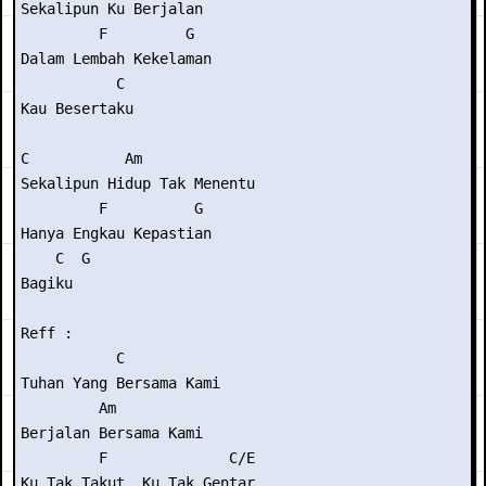
Sekalipun Ku Berjalan

         F         G

Dalam Lembah Kekelaman

           C

Kau Besertaku

C           Am

Sekalipun Hidup Tak Menentu

         F          G

Hanya Engkau Kepastian

    C  G

Bagiku

Reff :

           C

Tuhan Yang Bersama Kami

         Am

Berjalan Bersama Kami

         F              C/E

Ku Tak Takut, Ku Tak Gentar
