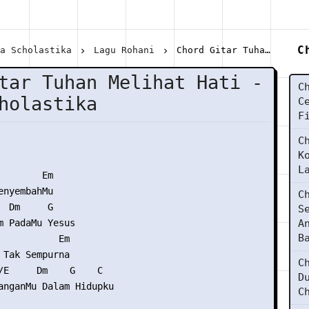
C
ra Scholastika
Lagu Rohani
Chord Gitar Tuhan Melihat Hati - Citra Scholastika
tar Tuhan Melihat Hati -
C
holastika
C
F
C
K
L
       Em

nyembahMu

C
 Dm     G

S
m PadaMu Yesus

A
B
           Em

 Tak Sempurna

C
/E     Dm    G    C

D
anganMu Dalam Hidupku

C