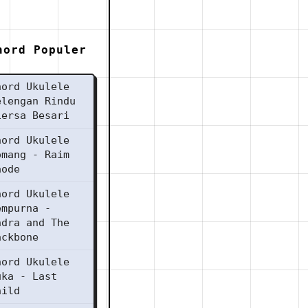
hord Populer
hord Ukulele
elengan Rindu
iersa Besari
hord Ukulele
omang - Raim
aode
hord Ukulele
empurna -
ndra and The
ackbone
hord Ukulele
uka - Last
hild