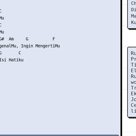
C
D


M
u

K


u

G#  Am     G          F

genalMu, Ingin MengertiMu

       C

R
P
si Hatiku

T
E
R
w
T
E
J
C
l