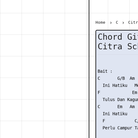
Home
C
Cit
Chord Gi
Citra Sc
Bait :

C       G/B  Am  
  Ini Hatiku   Me
F             Em 
  Tulus Dan Kagu
C       Em   Am 
  Ini Hatiku    
  F            C
  Perlu Campur T