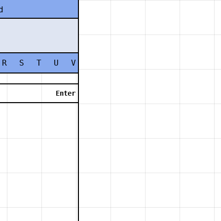
d
R
S
T
U
V
W
X
Y
Z