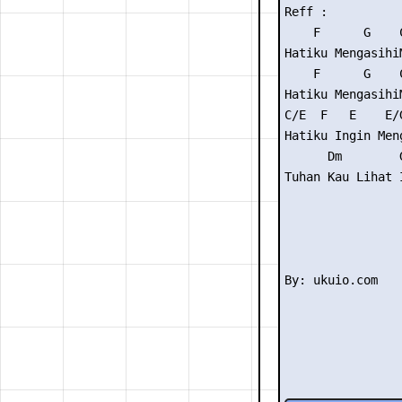
Reff :

    F      G    C
Hatiku MengasihiM
    F      G    C
Hatiku MengasihiM
C/E  F   E    E/
Hatiku Ingin Men
      Dm        G
Tuhan Kau Lihat I