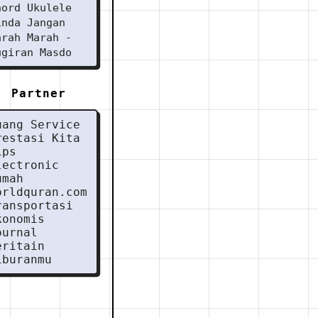
hord Ukulele
inda Jangan
arah Marah -
ugiran Masdo
Partner
uang Service
restasi Kita
ips
lectronic
umah
orldquran.com
ransportasi
konomis
ournal
eritain
iburanmu