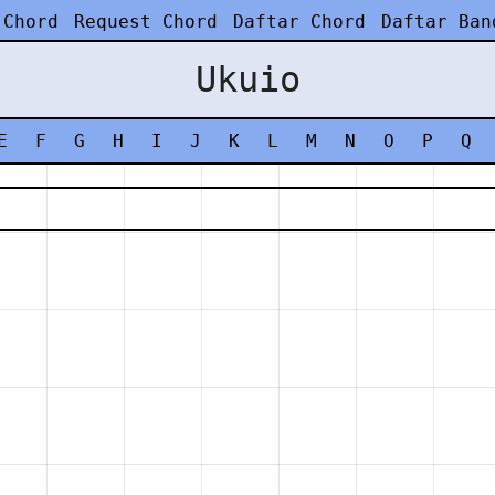
 Chord
Request Chord
Daftar Chord
Daftar Ban
Ukuio
E
F
G
H
I
J
K
L
M
N
O
P
Q