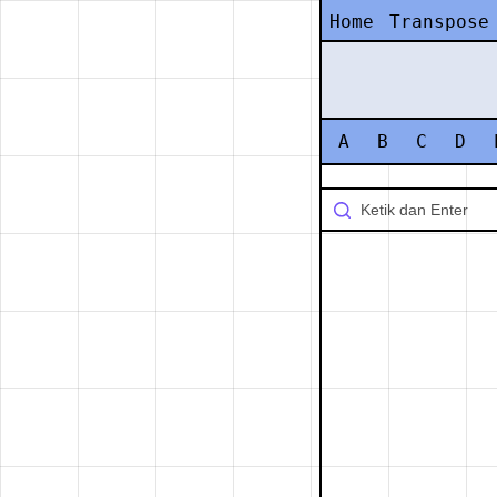
Home
Transpose
A
B
C
D