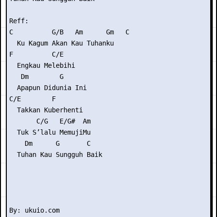
Reff:

C          G/B   Am      Gm   C

  Ku Kagum Akan Kau Tuhanku

F          C/E

  Engkau Melebihi

   Dm        G

  Apapun Didunia Ini

C/E        F

  Takkan Kuberhenti

       C/G   E/G#  Am

  Tuk S’lalu MemujiMu

    Dm      G       C

  Tuhan Kau Sungguh Baik
