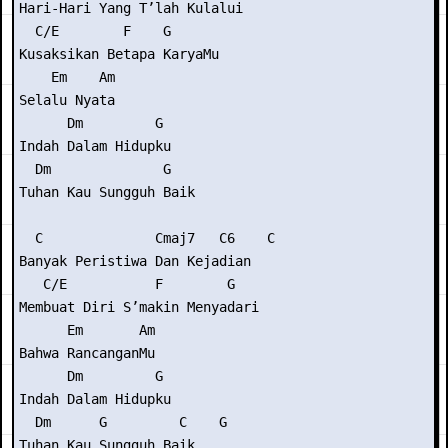
Hari-Hari Yang T’lah Kulalui

  C/E        F    G

Kusaksikan Betapa KaryaMu

    Em    Am

Selalu Nyata

      Dm         G

Indah Dalam Hidupku

  Dm              G

Tuhan Kau Sungguh Baik

  C              Cmaj7   C6    C

Banyak Peristiwa Dan Kejadian

   C/E           F        G

Membuat Diri S’makin Menyadari

      Em       Am

Bahwa RancanganMu

      Dm         G

Indah Dalam Hidupku

  Dm      G         C    G

Tuhan Kau Sungguh Baik
