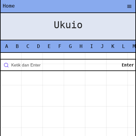
Home
Ukuio
A
B
C
D
E
F
G
H
I
J
K
L
M