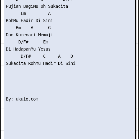
Pujian BagiMu Oh Sukacita

      Em         A

RohMu Hadir Di Sini

    Bm    A      G

Dan Kumenari Memuji

     D/F#      Em

Di HadapanMu Yesus

      D/F#     C     A    D

Sukacita RohMu Hadir Di Sini
