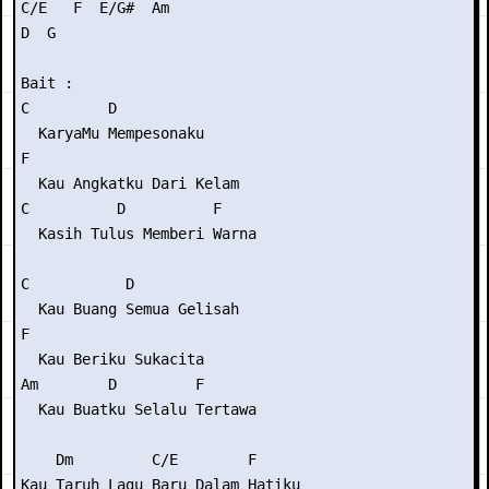
C/E   F  E/G#  Am

D  G

Bait :

C         D

  KaryaMu Mempesonaku

F

  Kau Angkatku Dari Kelam

C          D          F

  Kasih Tulus Memberi Warna

C           D

  Kau Buang Semua Gelisah

F

  Kau Beriku Sukacita

Am        D         F

  Kau Buatku Selalu Tertawa

    Dm         C/E        F

Kau Taruh Lagu Baru Dalam Hatiku
