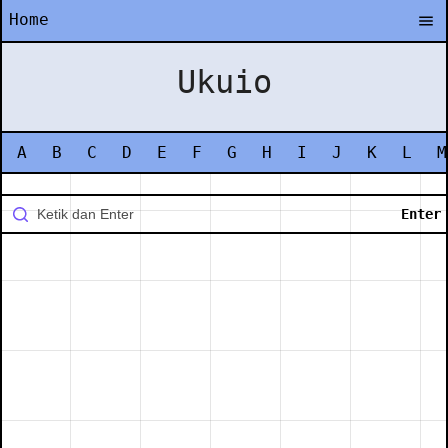
Home
Ukuio
A
B
C
D
E
F
G
H
I
J
K
L
M