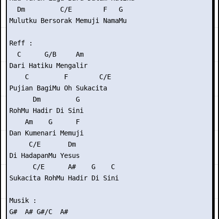
  Dm         C/E        F   G

Mulutku Bersorak Memuji NamaMu

Reff :

  C      G/B     Am

Dari Hatiku Mengalir

    C         F        C/E

Pujian BagiMu Oh Sukacita

      Dm         G

RohMu Hadir Di Sini

    Am    G      F

Dan Kumenari Memuji

     C/E       Dm

Di HadapanMu Yesus

      C/E      A#    G    C

Sukacita RohMu Hadir Di Sini

Musik :

G#  A# G#/C  A#
