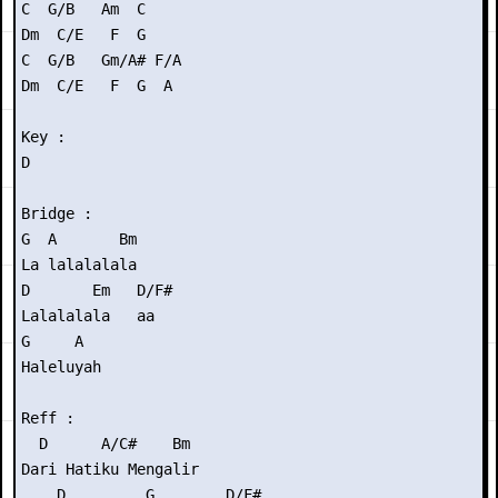
C  G/B   Am  C

Dm  C/E   F  G

C  G/B   Gm/A# F/A

Dm  C/E   F  G  A

Key :

D

Bridge :

G  A       Bm

La lalalalala

D       Em   D/F#

Lalalalala   aa

G     A

Haleluyah

Reff :

  D      A/C#    Bm

Dari Hatiku Mengalir

    D         G        D/F#
