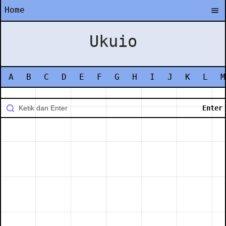
Home
Ukuio
A
B
C
D
E
F
G
H
I
J
K
L
M