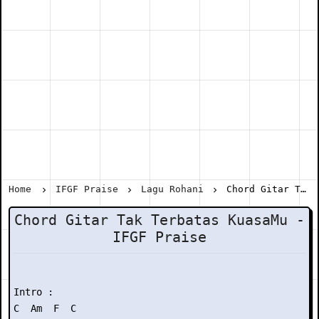
Home
IFGF Praise
Lagu Rohani
Chord Gitar Tak Terbatas KuasaMu - IFGF Praise
Chord Gitar Tak Terbatas KuasaMu -
IFGF Praise
Intro :

C  Am  F  C
