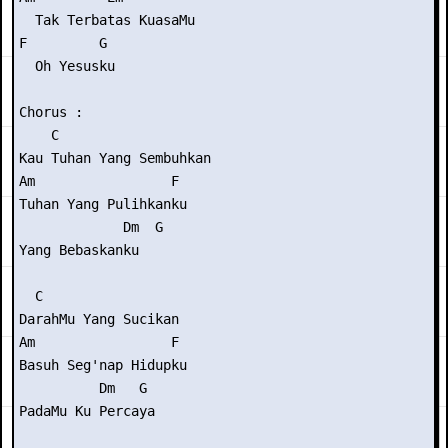
  Tak Terbatas KuasaMu

F         G

  Oh Yesusku

Chorus :

    C

Kau Tuhan Yang Sembuhkan

Am                 F

Tuhan Yang Pulihkanku

             Dm  G

Yang Bebaskanku

  C

DarahMu Yang Sucikan

Am                 F

Basuh Seg'nap Hidupku

          Dm   G

PadaMu Ku Percaya
