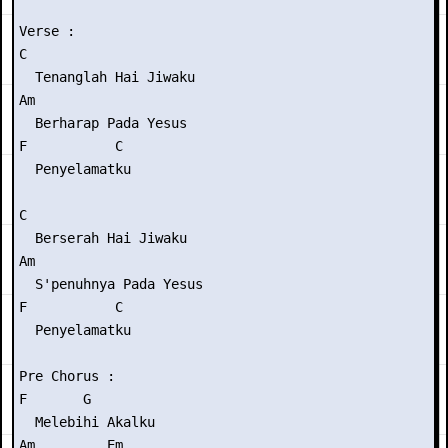
Verse :

C

  Tenanglah Hai Jiwaku

Am

  Berharap Pada Yesus

F           C

  Penyelamatku

C

  Berserah Hai Jiwaku

Am

  S'penuhnya Pada Yesus

F           C

  Penyelamatku

Pre Chorus :

F       G

  Melebihi Akalku

Am         Em
