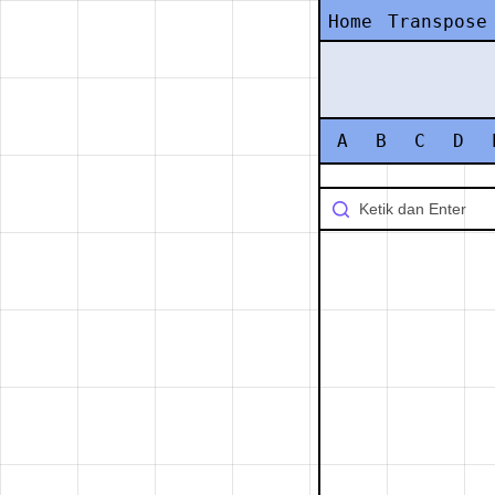
Home
Transpose
A
B
C
D