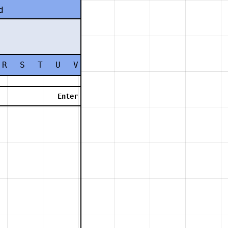
d
R
S
T
U
V
W
X
Y
Z