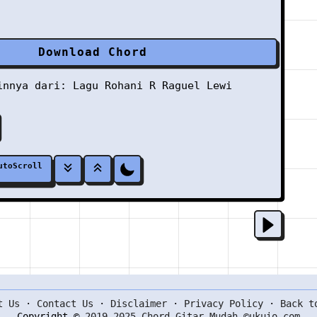
Download Chord
ainnya dari:
Lagu Rohani
R
Raguel Lewi
utoScroll
t Us
·
Contact Us
·
Disclaimer
·
Privacy Policy
·
Back t
Copyright ©
2019-2025 Chord Gitar Mudah ©ukuio.com