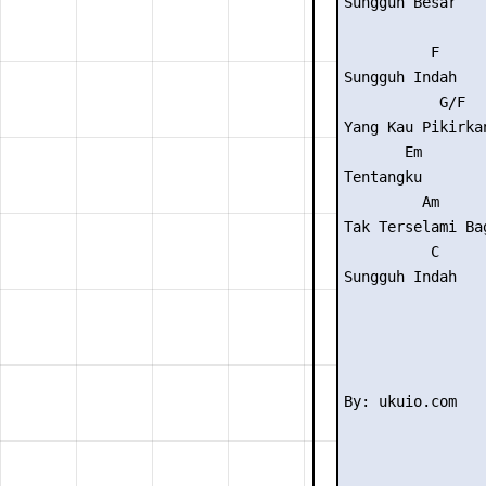
Sungguh Besar

          F

Sungguh Indah

           G/F

Yang Kau Pikirkan
       Em

Tentangku

         Am      
Tak Terselami Bag
          C

Sungguh Indah
