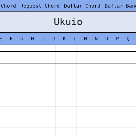
 Chord
Request Chord
Daftar Chord
Daftar Ban
Ukuio
E
F
G
H
I
J
K
L
M
N
O
P
Q