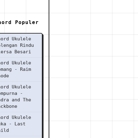
hord Populer
hord Ukulele
elengan Rindu
iersa Besari
hord Ukulele
omang - Raim
aode
hord Ukulele
empurna -
ndra and The
ackbone
hord Ukulele
uka - Last
hild