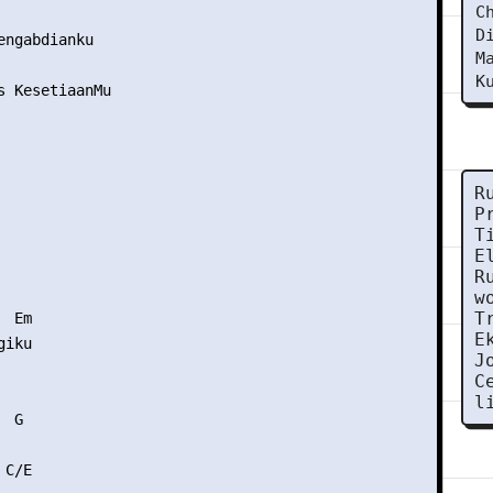
C
D
engabdianku

M
K
s KesetiaanMu

R
P
T
E
R
w
T
 Em

E
iku

J
C
l
 G

C/E
