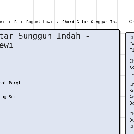
C
ani
R
Raguel Lewi
Chord Gitar Sungguh Indah - Raguel Lewi
tar Sungguh Indah -
C
ewi
C
F
C
K
L
at Pergi

C
S
ng Suci

A
B
C
D
C