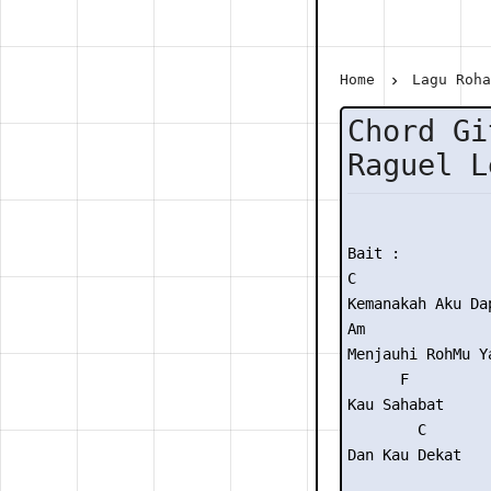
Home
Lagu Roh
Chord Gi
Raguel L
Bait :

C

Kemanakah Aku Dap
Am

Menjauhi RohMu Ya
      F

Kau Sahabat

        C

Dan Kau Dekat
