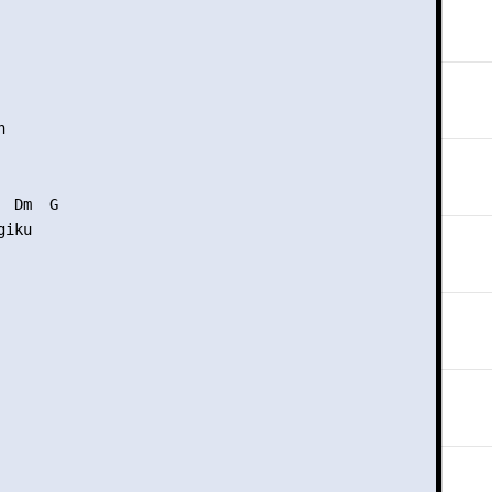


 Dm  G

iku
