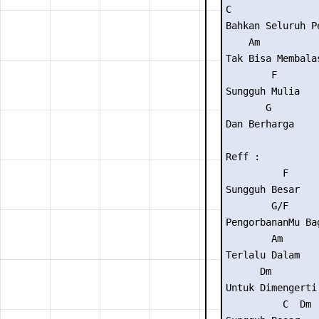
C

Bahkan Seluruh P
    Am

Tak Bisa Membala
        F

Sungguh Mulia

       G

Dan Berharga

Reff :

          F

Sungguh Besar

        G/F      
PengorbananMu Bag
        Am

Terlalu Dalam

      Dm         
Untuk Dimengerti

          C  Dm  