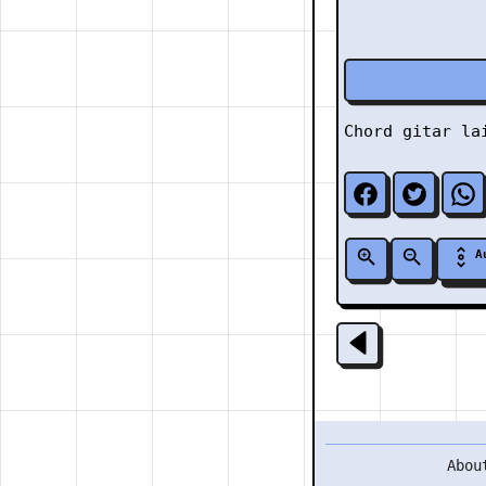
Chord gitar l
A
Abou