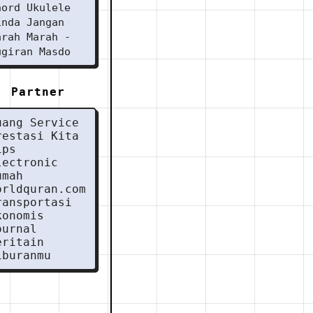
hord Ukulele
inda Jangan
arah Marah -
ugiran Masdo
Partner
uang Service
restasi Kita
ips
lectronic
umah
orldquran.com
ransportasi
konomis
ournal
eritain
iburanmu