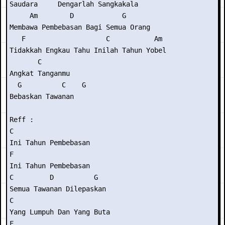
Saudara     Dengarlah Sangkakala

     Am        D            G

Membawa Pembebasan Bagi Semua Orang

   F                    C           Am

Tidakkah Engkau Tahu Inilah Tahun Yobel

       C

Angkat Tanganmu

  G          C    G

Bebaskan Tawanan

Reff :

C

Ini Tahun Pembebasan

F

Ini Tahun Pembebasan

C         D          G

Semua Tawanan Dilepaskan

C

Yang Lumpuh Dan Yang Buta

F
