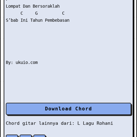
Lompat Dan Bersoraklah

      C     G          C

S’bab Ini Tahun Pembebasan

Download Chord
Chord gitar lainnya dari:
L
Lagu Rohani