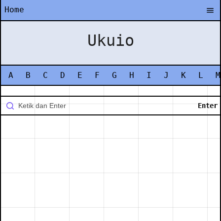
Home
Ukuio
A
B
C
D
E
F
G
H
I
J
K
L
M